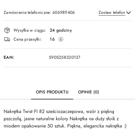
Zamówienie telefoniczne: 606989406
Zostaw telefon
Dostępność
Wysyłka w ciągu:
24 godziny
i
Wyślij
Cena przesyłki:
16
dostawa
EAN:
5905258320137
OPIS PRODUKTU
OPINIE (0)
Nakrętka Twist FI 82 sześciozaczepowa, wzór z piękną
pszczołą, jasne naturalne kolory Nakrętka na duży słoik z
miodem opakowanie 50 sztuk. Piękna, elegancka nakrętka :)