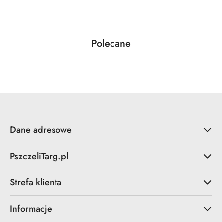
Produkty
Polecane
Pomiń karuzelę produktów
o
statusie:
Dane adresowe
PszczeliTarg.pl
Strefa klienta
Informacje