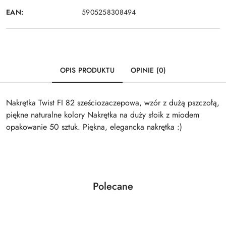
EAN:
5905258308494
OPIS PRODUKTU
OPINIE (0)
Nakrętka Twist FI 82 sześciozaczepowa, wzór z dużą pszczołą,
piękne naturalne kolory Nakrętka na duży słoik z miodem
opakowanie 50 sztuk. Piękna, elegancka nakrętka :)
Produkty
Polecane
Pomiń karuzelę produktów
o
statusie: