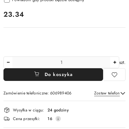
cena:
23.34
Ilość
szt.
Do koszyka
Zamówienie telefoniczne: 606989406
Zostaw telefon
Dostępność
Wysyłka w ciągu:
24 godziny
i
Wyślij
Cena przesyłki:
16
dostawa