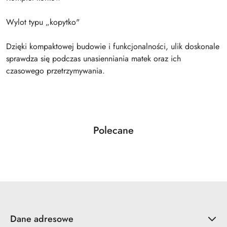
Wylot typu „kopytko"
Dzięki kompaktowej budowie i funkcjonalności, ulik doskonale
sprawdza się podczas unasienniania matek oraz ich
czasowego przetrzymywania.
Produkty
Polecane
Pomiń karuzelę produktów
o
statusie:
Dane adresowe