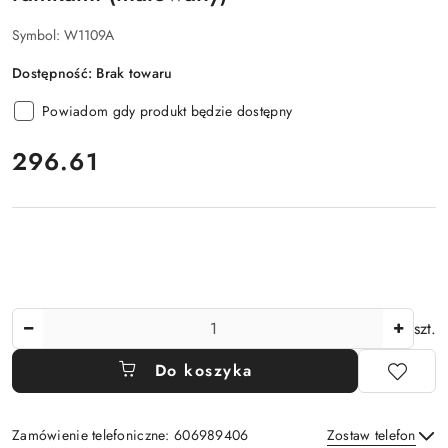
Symbol:
W1109A
Dostępność:
Brak towaru
Powiadom gdy produkt będzie dostępny
cena:
296.61
Ilość
szt.
Do koszyka
Zamówienie telefoniczne: 606989406
Zostaw telefon