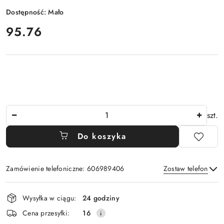
Dostępność:
Mało
cena:
95.76
Ilość
szt.
Do koszyka
Zamówienie telefoniczne: 606989406
Zostaw telefon
Dostępność
Wysyłka w ciągu:
24 godziny
i
Wyślij
Cena przesyłki:
16
dostawa