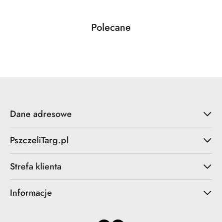
Produkty
Polecane
Pomiń karuzelę produktów
o
statusie:
Dane adresowe
PszczeliTarg.pl
Strefa klienta
Informacje