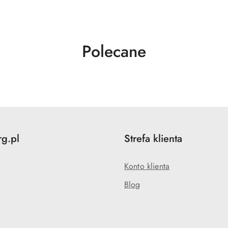
Produkty
Polecane
o
statusie:
rg.pl
Strefa klienta
Konto klienta
Blog