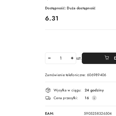
Dostępność:
Duża dostępność
cena:
6.31
Ilość
szt.
Zamówienie telefoniczne: 606989406
Dostępność
Wysyłka w ciągu:
24 godziny
i
Cena przesyłki:
16
dostawa
EAN:
5905258326504