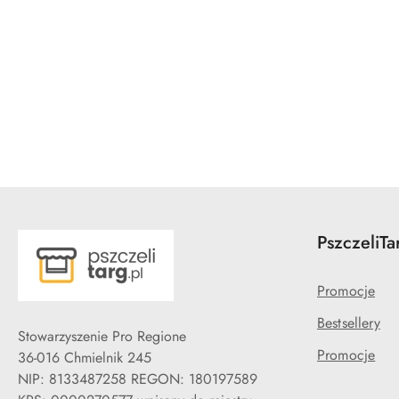
Pomiń karuzelę produktów
PszczeliTa
Promocje
Bestsellery
Stowarzyszenie Pro Regione
Promocje
36-016 Chmielnik 245
NIP: 8133487258 REGON: 180197589