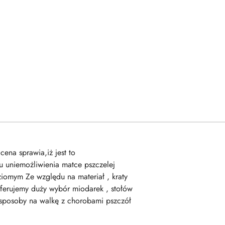
na sprawia,iż jest to
lu uniemożliwienia matce pszczelej
iomym Ze względu na materiał , kraty
 Oferujemy duży wybór miodarek , stołów
z sposoby na walkę z chorobami pszczół