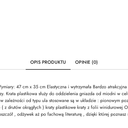
OPIS PRODUKTU
OPINIE (0)
ary: 47 cm x 35 cm Elastyczna i wytrzymała Bardzo atrakcyjna ce
rzy. Krata plastikowa służy do oddzielenia gniazda od miodni w ce
w zależności od typu ula stosowane są w układzie : pionowym poz
( z drutów okrągłych ) kraty plastikowe kraty z folii winidurowej
pszczół , odżywek aż po fachową literaturę , dzięki której poznas