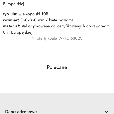
Europejskiej.
typ ula:
wielkopolski 10R
rozmiar:
390x390 mm / krata pozioma
materiał:
stal ocynkowana od certyfikowanych dostawców z
Unii Europejskiej.
Nr oferty xSale WP1O-6302C
Produkty
Polecane
Pomiń karuzelę produktów
o
statusie:
Dane adresowe