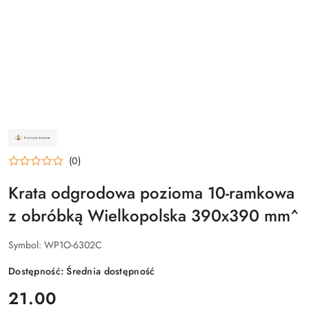
NAZWA
PRODUCENTA:
ZAKŁAD
(0)
ŚLUSARSKI
PIETRZAK-
KUBIAK
Krata odgrodowa pozioma 10-ramkowa
z obróbką Wielkopolska 390x390 mm^
Symbol:
WP1O-6302C
Dostępność:
Średnia dostępność
cena:
21.00