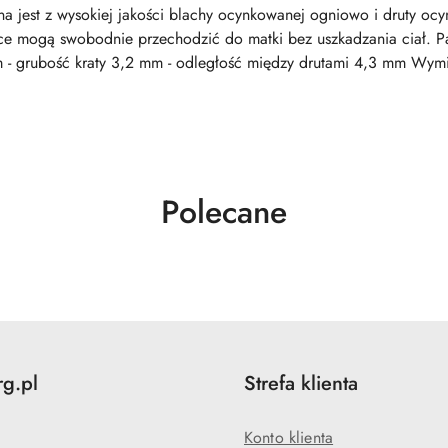
 jest z wysokiej jakości blachy ocynkowanej ogniowo i druty ocy
e mogą swobodnie przechodzić do matki bez uszkadzania ciał. Par
m - grubość kraty 3,2 mm - odległość między drutami 4,3 mm Wym
Produkty
Polecane
o
statusie:
rg.pl
Strefa klienta
Konto klienta