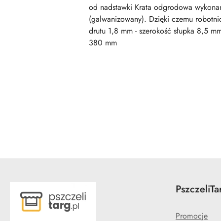
od nadstawki Krata odgrodowa wykonana
(galwanizowany). Dzięki czemu robotnic
drutu 1,8 mm - szerokość słupka 8,5 m
380 mm
Pomiń karuzelę produktów
PszczeliTa
Promocje