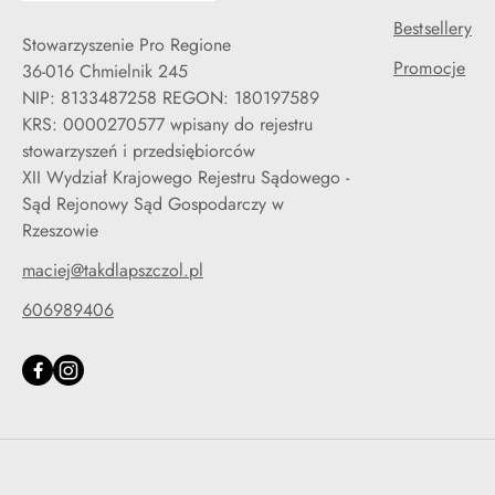
Bestsellery
Stowarzyszenie Pro Regione
Promocje
36-016 Chmielnik 245
NIP: 8133487258 REGON: 180197589
KRS: 0000270577 wpisany do rejestru
stowarzyszeń i przedsiębiorców
XII Wydział Krajowego Rejestru Sądowego -
Sąd Rejonowy Sąd Gospodarczy w
Rzeszowie
maciej@takdlapszczol.pl
606989406