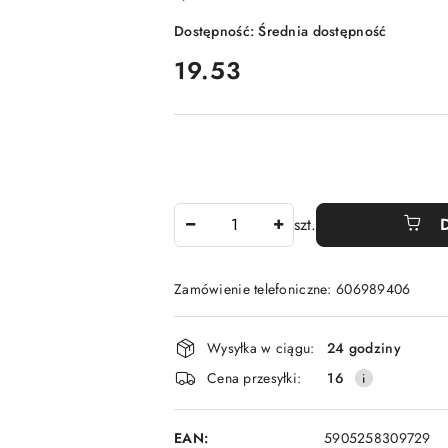
Dostępność:
Średnia dostępność
cena:
19.53
Ilość
szt.
Zamówienie telefoniczne: 606989406
Dostępność
Wysyłka w ciągu:
24 godziny
i
Cena przesyłki:
16
dostawa
EAN:
5905258309729