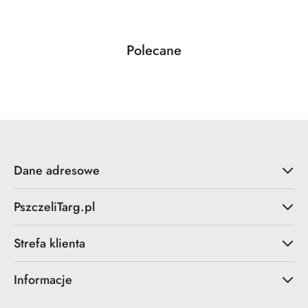
Produkty
Polecane
Pomiń karuzelę produktów
o
statusie:
Dane adresowe
PszczeliTarg.pl
Strefa klienta
Informacje