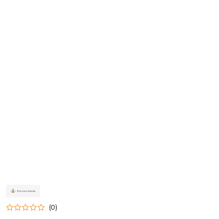
NAZWA
PRODUCENTA:
ZAKŁAD
(0)
ŚLUSARSKI
PIETRZAK-