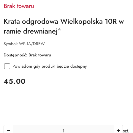
KUBIAK
Brak towaru
Krata odgrodowa Wielkopolska 10R w
ramie drewnianej^
Symbol:
WP-1A/DREW
Dostępność:
Brak towaru
Powiadom gdy produkt będzie dostępny
cena:
45.00
Ilość
szt.