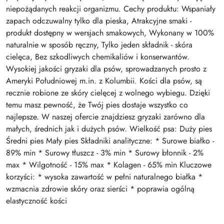
niepożądanych reakcji organizmu. Cechy produktu: Wspaniały
zapach odczuwalny tylko dla pieska, Atrakcyjne smaki -
produkt dostępny w wersjach smakowych, Wykonany w 100%
naturalnie w sposób ręczny, Tylko jeden składnik - skóra
cielęca, Bez szkodliwych chemikaliów i konserwantów.
Wysokiej jakości gryzaki dla psów, sprowadzanych prosto z
Ameryki Południowej m.in. z Kolumbii. Kości dla psów, są
recznie robione ze skóry cielęcej z wolnego wybiegu. Dzięki
temu masz pewność, że Twój pies dostaje wszystko co
najlepsze. W naszej ofercie znajdziesz gryzaki zarówno dla
małych, średnich jak i dużych psów. Wielkość psa: Duży pies
Średni pies Mały pies Składniki analityczne: * Surowe białko -
89% min * Surowy tłuszcz - 3% min * Surowy błonnik - 2%
max * Wilgotność - 15% max * Kolagen - 65% min Kluczowe
korzyści: * wysoka zawartość w pełni naturalnego białka *
wzmacnia zdrowie skóry oraz sierści * poprawia ogólną
elastyczność kości