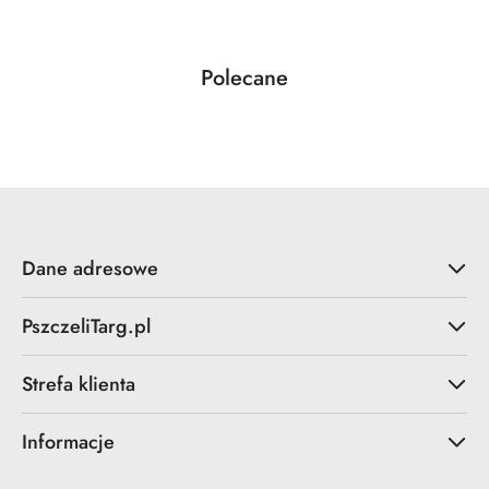
Produkty
Polecane
Pomiń karuzelę produktów
o
statusie:
Dane adresowe
PszczeliTarg.pl
Strefa klienta
Informacje