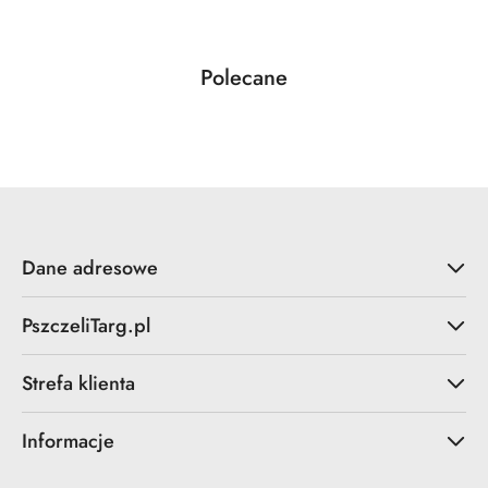
Produkty
Polecane
Pomiń karuzelę produktów
o
statusie:
Dane adresowe
PszczeliTarg.pl
Strefa klienta
Informacje