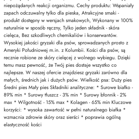
niepożądanych reakcji organizmu. Cechy produktu: Wspaniały
zapach odczuwalny tylko dla pieska, Atrakcyjne smaki -
produkt dostępny w wersjach smakowych, Wykonany w 100%
naturalnie w sposób ręczny, Tylko jeden składnik - skóra
cielęca, Bez szkodliwych chemikaliów i konserwantów.
Wysokiej jakości gryzaki dla psów, sprowadzanych prosto z
Ameryki Południowej m.in. z Kolumbii. Kości dla psów, są
recznie robione ze skóry cielęcej z wolnego wybiegu. Dzięki
temu masz pewność, że Twój pies dostaje wszystko co
najlepsze. W naszej ofercie znajdziesz gryzaki zarówno dla
małych, średnich jak i dużych psów. Wielkość psa: Duży pies
Średni pies Mały pies Składniki analityczne: * Surowe białko -
89% min * Surowy tłuszcz - 3% min * Surowy błonnik - 2%
max * Wilgotność - 15% max * Kolagen - 65% min Kluczowe
korzyści: * wysoka zawartość w pełni naturalnego białka *
wzmacnia zdrowie skóry oraz sierści * poprawia ogólną
elastyczność kości