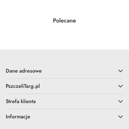
Produkty
Polecane
Pomiń karuzelę produktów
o
statusie:
Dane adresowe
PszczeliTarg.pl
Strefa klienta
Informacje