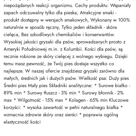
niepożądanych reakcji organizmu. Cechy produktu: Wspaniały
zapach odczuwalny tylko dla pieska, Atrakcyjne smaki -
produkt dostępny w wersjach smakowych, Wykonany w 100%
naturalnie w sposób ręczny, Tylko jeden składnik - skóra
cielęca, Bez szkodliwych chemikaliów i konserwantów.
Wysokiej jakości gryzaki dla psów, sprowadzanych prosto z
Ameryki Południowej m.in. z Kolumbii. Kości dla psów, są
recznie robione ze skóry cielęcej z wolnego wybiegu. Dzięki
temu masz pewność, że Twój pies dostaje wszystko co
najlepsze. W naszej ofercie znajdziesz gryzaki zarówno dla
małych, średnich jak i dużych psów. Wielkość psa: Duży pies
Średni pies Mały pies Składniki analityczne: * Surowe białko -
89% min * Surowy tłuszcz - 3% min * Surowy błonnik - 2%
max * Wilgotność - 15% max * Kolagen - 65% min Kluczowe
korzyści: * wysoka zawartość w pełni naturalnego białka *
wzmacnia zdrowie skóry oraz sierści * poprawia ogólną
elastyczność kości