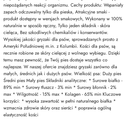
niepożądanych reakcji organizmu. Cechy produktu: Wspaniały
zapach odczuwalny tylko dla pieska, Atrakcyjne smaki -
produkt dostępny w wersjach smakowych, Wykonany w 100%
naturalnie w sposób ręczny, Tylko jeden składnik - skóra
cielęca, Bez szkodliwych chemikaliów i konserwantów.
Wysokiej jakości gryzaki dla psów, sprowadzanych prosto z
Ameryki Południowej m.in. z Kolumbii. Kości dla psów, są
recznie robione ze skóry cielęcej z wolnego wybiegu. Dzięki
temu masz pewność, że Twój pies dostaje wszystko co
najlepsze. W naszej ofercie znajdziesz gryzaki zarówno dla
małych, średnich jak i dużych psów. Wielkość psa: Duży pies
Średni pies Mały pies Składniki analityczne: * Surowe białko -
89% min * Surowy tłuszcz - 3% min * Surowy błonnik - 2%
max * Wilgotność - 15% max * Kolagen - 65% min Kluczowe
korzyści: * wysoka zawartość w pełni naturalnego białka *
wzmacnia zdrowie skóry oraz sierści * poprawia ogólną
elastyczność kości