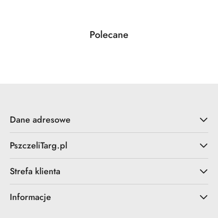
Produkty
Polecane
Pomiń karuzelę produktów
o
statusie:
Dane adresowe
PszczeliTarg.pl
Strefa klienta
Informacje