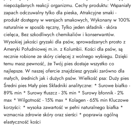
niepożądanych reakcji organizmu. Cechy produktu: Wspaniały
zapach odczuwalny tylko dla pieska, Atrakcyjne smaki -
produkt dostępny w wersjach smakowych, Wykonany w 100%
naturalnie w sposób ręczny, Tylko jeden składnik - skóra
cielęca, Bez szkodliwych chemikaliów i konserwantów.
Wysokiej jakości gryzaki dla psów, sprowadzanych prosto z
Ameryki Południowej m.in. z Kolumbii. Kości dla psów, są
recznie robione ze skóry cielęcej z wolnego wybiegu. Dzięki
temu masz pewność, że Twój pies dostaje wszystko co
najlepsze. W naszej ofercie znajdziesz gryzaki zarówno dla
małych, średnich jak i dużych psów. Wielkość psa: Duży pies
Średni pies Mały pies Składniki analityczne: * Surowe białko -
89% min * Surowy tłuszcz - 3% min * Surowy błonnik - 2%
max * Wilgotność - 15% max * Kolagen - 65% min Kluczowe
korzyści: * wysoka zawartość w pełni naturalnego białka *
wzmacnia zdrowie skóry oraz sierści * poprawia ogólną
elastyczność kości