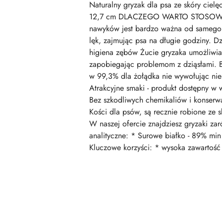
Naturalny gryzak dla psa ze skóry cielę
12,7 cm DLACZEGO WARTO STOSOWAĆ 
nawyków jest bardzo ważna od samego p
lęk, zajmując psa na długie godziny. D
higiena zębów Żucie gryzaka umożliwia
zapobiegając problemom z dziąsłami. Be
w 99,3% dla żołądka nie wywołując nie
Atrakcyjne smaki - produkt dostępny w 
Bez szkodliwych chemikaliów i konserw
Kości dla psów, są recznie robione ze 
W naszej ofercie znajdziesz gryzaki za
analityczne: * Surowe białko - 89% mi
Kluczowe korzyści: * wysoka zawartość 
Pomiń karuzelę produktów