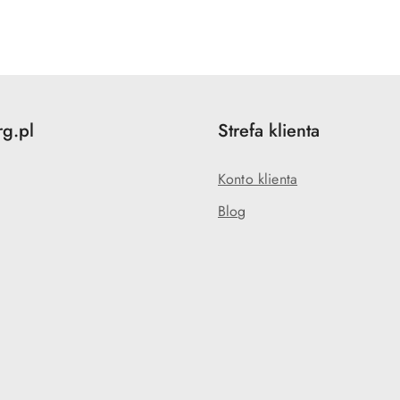
o
statusie:
rg.pl
Strefa klienta
Konto klienta
Blog