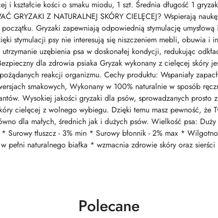
cej i kształcie kości o smaku miodu, 1 szt. Średnia długość 1 gryza
GRYZAKI Z NATURALNEJ SKÓRY CIELĘCEJ? Wspierają naukę 
oczątku. Gryzaki zapewniają odpowiednią stymulację umysłową i 
zięki stymulacji psy nie interesują się niszczeniem mebli, obuwia
 utrzymanie uzębienia psa w doskonałej kondycji, redukując odkła
zpieczny dla zdrowia psiaka Gryzak wykonany z cielęcej skóry jes
pożądanych reakcji organizmu. Cechy produktu: Wspaniały zapach
wersjach smakowych, Wykonany w 100% naturalnie w sposób ręczny,
antów. Wysokiej jakości gryzaki dla psów, sprowadzanych prosto z
skóry cielęcej z wolnego wybiegu. Dzięki temu masz pewność, że Tw
równo dla małych, średnich jak i dużych psów. Wielkość psa: Duży 
n * Surowy tłuszcz - 3% min * Surowy błonnik - 2% max * Wilgotn
w pełni naturalnego białka * wzmacnia zdrowie skóry oraz sierści
Produkty
Polecane