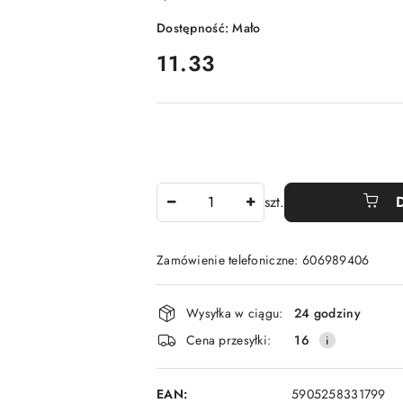
Dostępność:
Mało
cena:
11.33
Ilość
szt.
Zamówienie telefoniczne: 606989406
Dostępność
Wysyłka w ciągu:
24 godziny
i
Cena przesyłki:
16
dostawa
EAN:
5905258331799