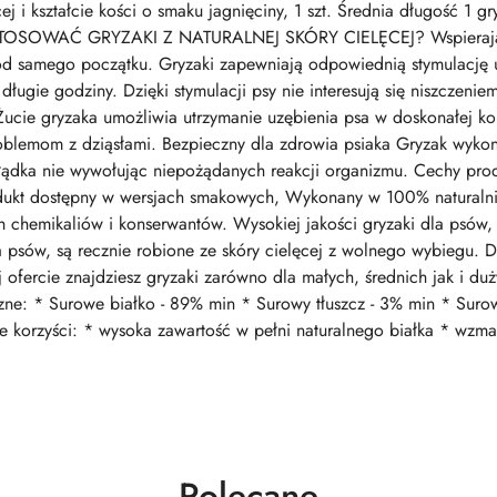
ej i kształcie kości o smaku jagnięciny, 1 szt. Średnia długość 1 g
OSOWAĆ GRYZAKI Z NATURALNEJ SKÓRY CIELĘCEJ? Wspierają 
d samego początku. Gryzaki zapewniają odpowiednią stymulację 
 długie godziny. Dzięki stymulacji psy nie interesują się niszczeni
ie gryzaka umożliwia utrzymanie uzębienia psa w doskonałej kon
blemom z dziąsłami. Bezpieczny dla zdrowia psiaka Gryzak wykonan
ołądka nie wywołując niepożądanych reakcji organizmu. Cechy pr
produkt dostępny w wersjach smakowych, Wykonany w 100% naturalni
ych chemikaliów i konserwantów. Wysokiej jakości gryzaki dla psów
a psów, są recznie robione ze skóry cielęcej z wolnego wybiegu. 
j ofercie znajdziesz gryzaki zarówno dla małych, średnich jak i d
yczne: * Surowe białko - 89% min * Surowy tłuszcz - 3% min * Suro
korzyści: * wysoka zawartość w pełni naturalnego białka * wzmacn
Produkty
Polecane