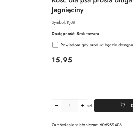
Jagnięciny
Symbol:
KJ08
Dostępność:
Brak towaru
Powiadom gdy produkt będzie dostępn
cena:
15.95
Ilość
szt.
Zamówienie telefoniczne: 606989406