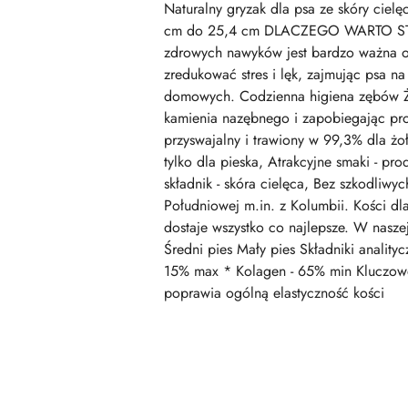
Naturalny gryzak dla psa ze skóry cielęc
cm do 25,4 cm DLACZEGO WARTO ST
zdrowych nawyków jest bardzo ważna o
zredukować stres i lęk, zajmując psa na
domowych. Codzienna higiena zębów Żuc
kamienia nazębnego i zapobiegając pro
przyswajalny i trawiony w 99,3% dla ż
tylko dla pieska, Atrakcyjne smaki - 
składnik - skóra cielęca, Bez szkodliw
Południowej m.in. z Kolumbii. Kości dl
dostaje wszystko co najlepsze. W nasze
Średni pies Mały pies Składniki analit
15% max * Kolagen - 65% min Kluczowe 
poprawia ogólną elastyczność kości