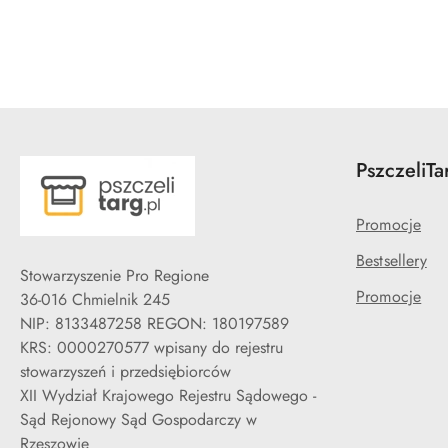
Pomiń karuzelę produktów
PszczeliTa
Promocje
Bestsellery
Stowarzyszenie Pro Regione
Promocje
36-016 Chmielnik 245
NIP: 8133487258 REGON: 180197589
KRS: 0000270577 wpisany do rejestru
stowarzyszeń i przedsiębiorców
XII Wydział Krajowego Rejestru Sądowego -
Sąd Rejonowy Sąd Gospodarczy w
Rzeszowie