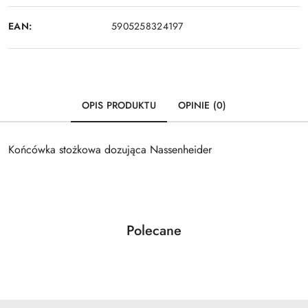
EAN:
5905258324197
OPIS PRODUKTU
OPINIE (0)
Końcówka stożkowa dozująca Nassenheider
Produkty
Polecane
Pomiń karuzelę produktów
o
statusie: