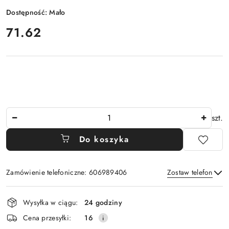
Dostępność:
Mało
cena:
71.62
Ilość
szt.
Do koszyka
Zamówienie telefoniczne: 606989406
Zostaw telefon
Dostępność
Wysyłka w ciągu:
24 godziny
i
Wyślij
Cena przesyłki:
16
dostawa