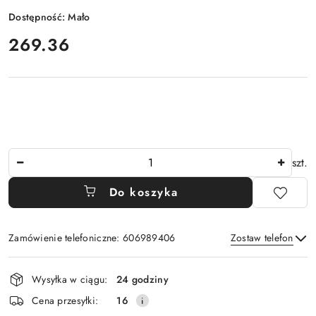
Dostępność:
Mało
cena:
269.36
Ilość
szt.
Do koszyka
Zamówienie telefoniczne: 606989406
Zostaw telefon
Dostępność
Wysyłka w ciągu:
24 godziny
i
Wyślij
Cena przesyłki:
16
dostawa