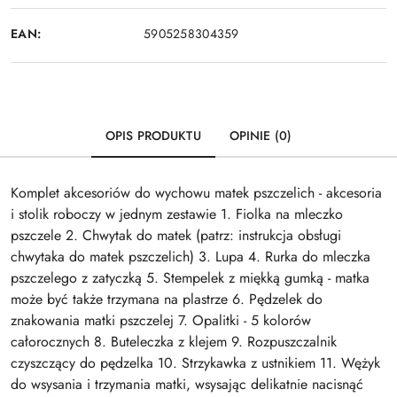
EAN:
5905258304359
OPIS PRODUKTU
OPINIE (0)
Komplet akcesoriów do wychowu matek pszczelich - akcesoria
i stolik roboczy w jednym zestawie 1. Fiolka na mleczko
pszczele 2. Chwytak do matek (patrz: instrukcja obsługi
chwytaka do matek pszczelich) 3. Lupa 4. Rurka do mleczka
pszczelego z zatyczką 5. Stempelek z miękką gumką - matka
może być także trzymana na plastrze 6. Pędzelek do
znakowania matki pszczelej 7. Opalitki - 5 kolorów
całorocznych 8. Buteleczka z klejem 9. Rozpuszczalnik
czyszczący do pędzelka 10. Strzykawka z ustnikiem 11. Wężyk
do wsysania i trzymania matki, wsysając delikatnie nacisnąć