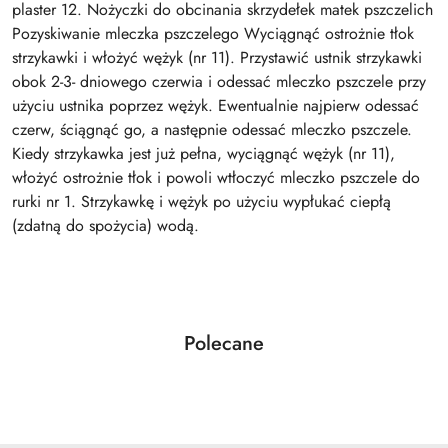
plaster 12. Nożyczki do obcinania skrzydełek matek pszczelich
Pozyskiwanie mleczka pszczelego Wyciągnąć ostrożnie tłok
strzykawki i włożyć wężyk (nr 11). Przystawić ustnik strzykawki
obok 2-3- dniowego czerwia i odessać mleczko pszczele przy
użyciu ustnika poprzez wężyk. Ewentualnie najpierw odessać
czerw, ściągnąć go, a następnie odessać mleczko pszczele.
Kiedy strzykawka jest już pełna, wyciągnąć wężyk (nr 11),
włożyć ostrożnie tłok i powoli wtłoczyć mleczko pszczele do
rurki nr 1. Strzykawkę i wężyk po użyciu wypłukać ciepłą
(zdatną do spożycia) wodą.
Produkty
Polecane
Pomiń karuzelę produktów
o
statusie: