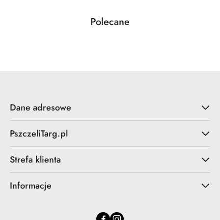
Produkty
Polecane
Pomiń karuzelę produktów
o
statusie:
Dane adresowe
PszczeliTarg.pl
Strefa klienta
Informacje