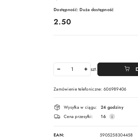
Dostępność:
Duża dostępność
cena:
2.50
Ilość
szt.
Zamówienie telefoniczne: 606989406
Dostępność
Wysyłka w ciągu:
24 godziny
i
Cena przesyłki:
16
dostawa
EAN:
5905258304458