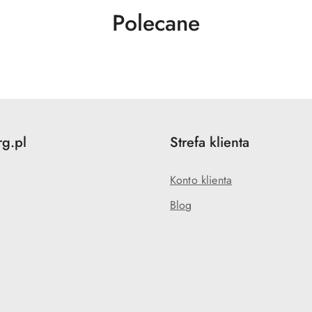
Produkty
Polecane
o
statusie:
rg.pl
Strefa klienta
Konto klienta
Blog