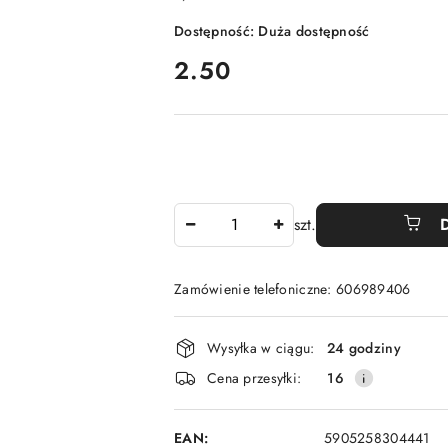
Dostępność:
Duża dostępność
cena:
2.50
Ilość
szt.
Zamówienie telefoniczne: 606989406
Dostępność
Wysyłka w ciągu:
24 godziny
i
Cena przesyłki:
16
dostawa
EAN:
5905258304441