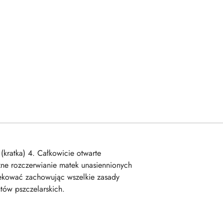
(kratka) 4. Całkowicie otwarte
zne rozczerwianie matek unasiennionych
fekować zachowując wszelkie zasady
tów pszczelarskich.