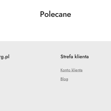
Produkty
Polecane
o
statusie:
rg.pl
Strefa klienta
Konto klienta
Blog