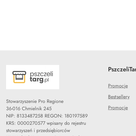
Pomiń karuzelę produktów
PszczeliTa
Promocje
Bestsellery
Stowarzyszenie Pro Regione
Promocje
36-016 Chmielnik 245
NIP: 8133487258 REGON: 180197589
KRS: 0000270577 wpisany do rejestru
stowarzyszeń i przedsiębiorców