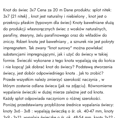
Knot do świec 3x7 Cena za 20 m Dane produktu: splot nitek:
3x7 (21 nitek) , knot jest naturalny i niebielony , knot jest o
przekroju płaskim (typowym dla świec) Knoty bawełniane służą
do produkcji własnoręcznych świec z wosków naturalnych,
parafiny, stearyny, żelu parafinowego oraz do wkładów do
zniczy. Rdzeń knota jest bawełniany , a sznurek nie jest pokryty
impregnatem. Tak zwany "knot surowy" można powlekać
substancjami impregnującymi, jak i użyć do świecy w takiej
formie. Świeczki wykonane z tego knota wypalają się do końca
i nie kopcą! Jak dobrać knot do świecy? Podstawą stworzenia
świecy, jest dobór odpowiedniego knota . Jak to zrobić?
Przede wszystkim należy zmierzyć szerokość naczynia , w
którym zostanie odlana świeca (jak na zdjęciu). Równomierne
wypalanie świeczki w dużej mierze zależne jest od knota.
Każdy splot odpowiada naczyniom o różnej szerokości.
Poniżej przedstawiamy przybliżone średnice wypalania świecy:
knoty 3x6 - 3x8 : wypalają świeczkę o śr. ok. 40-47 mm, knoty
3x9 - 3x11: wypalają świeczkę o śr. ok. 48-54 mm, knoty 3x12 -