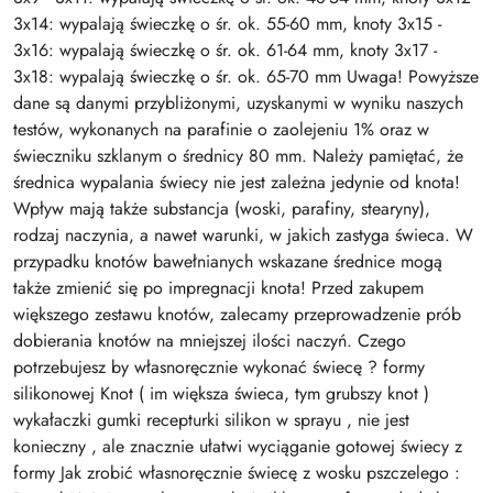
3x14: wypalają świeczkę o śr. ok. 55-60 mm, knoty 3x15 -
3x16: wypalają świeczkę o śr. ok. 61-64 mm, knoty 3x17 -
3x18: wypalają świeczkę o śr. ok. 65-70 mm Uwaga! Powyższe
dane są danymi przybliżonymi, uzyskanymi w wyniku naszych
testów, wykonanych na parafinie o zaolejeniu 1% oraz w
świeczniku szklanym o średnicy 80 mm. Należy pamiętać, że
średnica wypalania świecy nie jest zależna jedynie od knota!
Wpływ mają także substancja (woski, parafiny, stearyny),
rodzaj naczynia, a nawet warunki, w jakich zastyga świeca. W
przypadku knotów bawełnianych wskazane średnice mogą
także zmienić się po impregnacji knota! Przed zakupem
większego zestawu knotów, zalecamy przeprowadzenie prób
dobierania knotów na mniejszej ilości naczyń. Czego
potrzebujesz by własnoręcznie wykonać świecę ? formy
silikonowej Knot ( im większa świeca, tym grubszy knot )
wykałaczki gumki recepturki silikon w sprayu , nie jest
konieczny , ale znacznie ułatwi wyciąganie gotowej świecy z
formy Jak zrobić własnoręcznie świecę z wosku pszczelego :