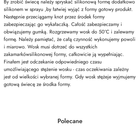
By zrobić świecę należy spryskać silikonową formę dodatkowo
silikonem w sprayu ,by łatwiej wyjąć z formy gotowy produkt.
Następnie przeciągamy knot przez środek formy
zabezpieczając go wykałaczką. Całość zabezpieczamy i
obwiązujemy gumką. Rozgrzewamy wosk do 50°C i zalewamy
formę. Należy pamiętać, że całą czynność wykonujemy powoli
i miarowo. Wosk musi dotrzeć do wszystkich
zakamarkówsilikonowej formy, całkowicie ją wypełniając.
Finałem jest odczekanie odpowiedniego czasu
umożliwiającego stężenie wosku - czas oczekiwania zależny
jest od wielkości wybranej formy. Gdy wosk stężeje wyjmujemy
gotową świecę ze środka formy.
Produkty
Polecane
Pomiń karuzelę produktów
o
statusie: