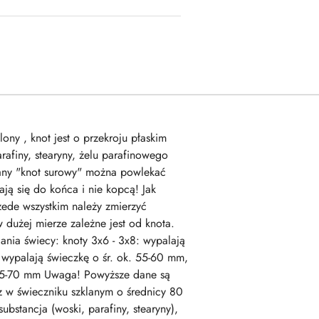
ony , knot jest o przekroju płaskim
afiny, stearyny, żelu parafinowego
zwany "knot surowy" można powlekać
ją się do końca i nie kopcą! Jak
zede wszystkim należy zmierzyć
 dużej mierze zależne jest od knota.
ania świecy: knoty 3x6 - 3x8: wypalają
: wypalają świeczkę o śr. ok. 55-60 mm,
k. 65-70 mm Uwaga! Powyższe dane są
z w świeczniku szklanym o średnicy 80
bstancja (woski, parafiny, stearyny),