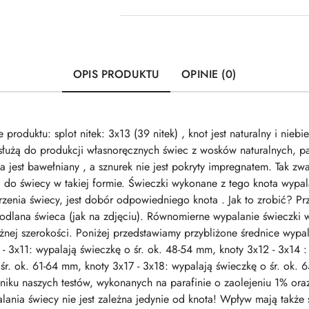
OPIS PRODUKTU
OPINIE (0)
duktu: splot nitek: 3x13 (39 nitek) , knot jest naturalny i niebiel
łużą do produkcji własnoręcznych świec z wosków naturalnych, par
 jest bawełniany , a sznurek nie jest pokryty impregnatem. Tak 
ć do świecy w takiej formie. Świeczki wykonane z tego knota wypala
enia świecy, jest dobór odpowiedniego knota . Jak to zrobić? Pr
 odlana świeca (jak na zdjęciu). Równomierne wypalanie świeczki w
ej szerokości. Poniżej przedstawiamy przybliżone średnice wypal
 - 3x11: wypalają świeczkę o śr. ok. 48-54 mm, knoty 3x12 - 3x14 
 śr. ok. 61-64 mm, knoty 3x17 - 3x18: wypalają świeczkę o śr. o
iku naszych testów, wykonanych na parafinie o zaolejeniu 1% ora
nia świecy nie jest zależna jedynie od knota! Wpływ mają także su