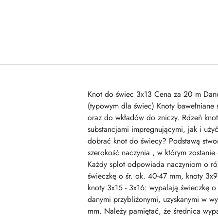
Knot do świec 3x13 Cena za 20 m Dane pro
(typowym dla świec) Knoty bawełniane s
oraz do wkładów do zniczy. Rdzeń knota
substancjami impregnującymi, jak i uży
dobrać knot do świecy? Podstawą stworz
szerokość naczynia , w którym zostanie
Każdy splot odpowiada naczyniom o różn
świeczkę o śr. ok. 40-47 mm, knoty 3x9
knoty 3x15 - 3x16: wypalają świeczkę o
danymi przybliżonymi, uzyskanymi w wyn
mm. Należy pamiętać, że średnica wypala