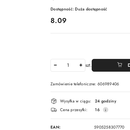
Dostępność:
Duża dostępność
cena:
8.09
Ilość
szt.
Zamówienie telefoniczne: 606989406
Dostępność
Wysyłka w ciągu:
24 godziny
i
Cena przesyłki:
16
dostawa
EAN:
5905258307770