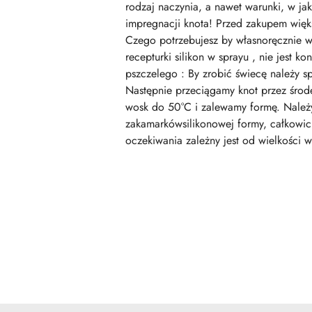
rodzaj naczynia, a nawet warunki, w j
impregnacji knota! Przed zakupem więk
Czego potrzebujesz by własnoręcznie wy
recepturki silikon w sprayu , nie jest 
pszczelego : By zrobić świecę należy s
Następnie przeciągamy knot przez śro
wosk do 50°C i zalewamy formę. Należy
zakamarkówsilikonowej formy, całkowic
oczekiwania zależny jest od wielkości
Pomiń karuzelę produktów