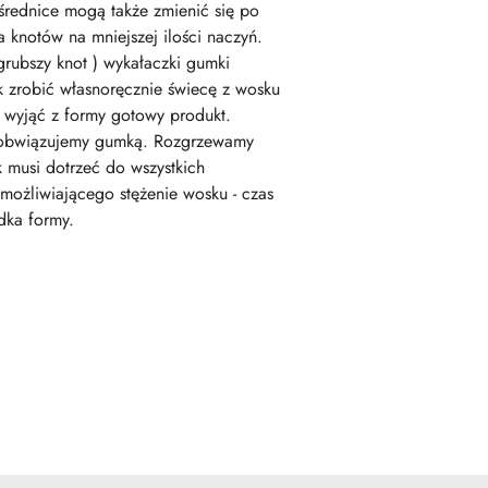
średnice mogą także zmienić się po
knotów na mniejszej ilości naczyń.
grubszy knot ) wykałaczki gumki
Jak zrobić własnoręcznie świecę z wosku
j wyjąć z formy gotowy produkt.
i obwiązujemy gumką. Rozgrzewamy
musi dotrzeć do wszystkich
możliwiającego stężenie wosku - czas
dka formy.