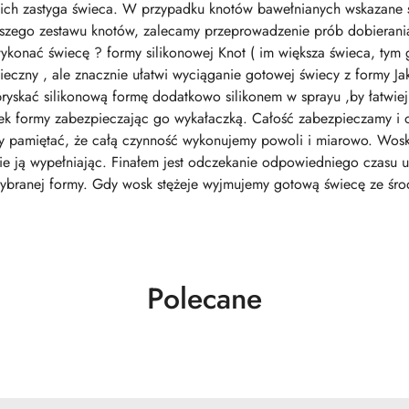
akich zastyga świeca. W przypadku knotów bawełnianych wskazane 
szego zestawu knotów, zalecamy przeprowadzenie prób dobierania 
konać świecę ? formy silikonowej Knot ( im większa świeca, tym 
konieczny , ale znacznie ułatwi wyciąganie gotowej świecy z formy 
pryskać silikonową formę dodatkowo silikonem w sprayu ,by łatwie
dek formy zabezpieczając go wykałaczką. Całość zabezpieczamy 
 pamiętać, że całą czynność wykonujemy powoli i miarowo. Wosk 
ie ją wypełniając. Finałem jest odczekanie odpowiedniego czasu u
 wybranej formy. Gdy wosk stężeje wyjmujemy gotową świecę ze śro
Produkty
Polecane
o
statusie: