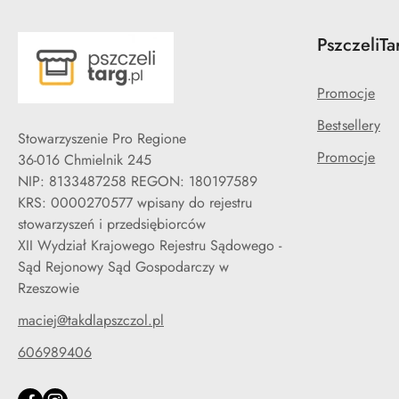
PszczeliTa
Promocje
Bestsellery
Stowarzyszenie Pro Regione
Promocje
36-016 Chmielnik 245
NIP: 8133487258 REGON: 180197589
KRS: 0000270577 wpisany do rejestru
stowarzyszeń i przedsiębiorców
XII Wydział Krajowego Rejestru Sądowego -
Sąd Rejonowy Sąd Gospodarczy w
Rzeszowie
maciej@takdlapszczol.pl
606989406