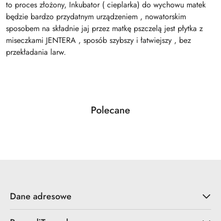
to proces złożony, Inkubator ( cieplarka) do wychowu matek
będzie bardzo przydatnym urządzeniem , nowatorskim
sposobem na składnie jaj przez matkę pszczelą jest płytka z
miseczkami JENTERA , sposób szybszy i łatwiejszy , bez
przekładania larw.
Produkty
Polecane
Pomiń karuzelę produktów
o
statusie:
Dane adresowe