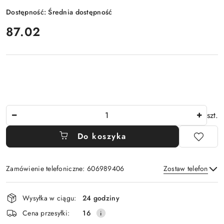
Dostępność:
Średnia dostępność
cena:
87.02
Ilość
szt.
Do koszyka
Zamówienie telefoniczne: 606989406
Zostaw telefon
Dostępność
Wysyłka w ciągu:
24 godziny
i
Wyślij
Cena przesyłki:
16
dostawa