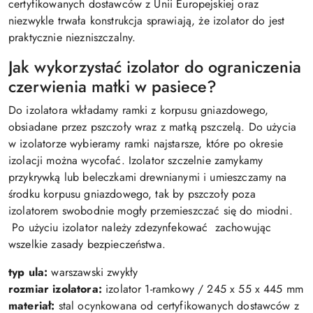
certyfikowanych dostawców z Unii Europejskiej oraz
niezwykle trwała konstrukcja sprawiają, że izolator do jest
praktycznie niezniszczalny.
Jak wykorzystać izolator do ograniczenia
czerwienia matki w pasiece?
Do izolatora wkładamy ramki z korpusu gniazdowego,
obsiadane przez pszczoły wraz z matką pszczelą. Do użycia
w izolatorze wybieramy ramki najstarsze, które po okresie
izolacji można wycofać. Izolator szczelnie zamykamy
przykrywką lub beleczkami drewnianymi i umieszczamy na
środku korpusu gniazdowego, tak by pszczoły poza
izolatorem swobodnie mogły przemieszczać się do miodni.
Po użyciu izolator należy zdezynfekować zachowując
wszelkie zasady bezpieczeństwa.
typ ula:
warszawski zwykły
rozmiar izolatora:
izolator 1-ramkowy / 245 x 55 x 445 mm
materiał:
stal ocynkowana od certyfikowanych dostawców z