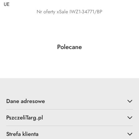
UE
Nr oferty xSale IWZ1-34771/BP
Produkty
Polecane
Pomiń karuzelę produktów
o
statusie:
Dane adresowe
PszczeliTarg.pl
Strefa klienta