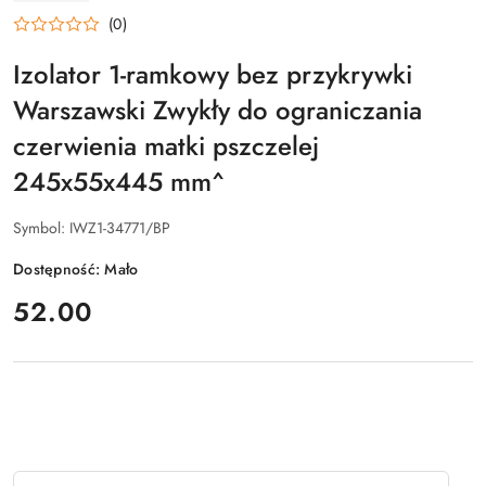
ZAKŁAD
(0)
ŚLUSARSKI
PIETRZAK-
KUBIAK
Izolator 1-ramkowy bez przykrywki
Warszawski Zwykły do ograniczania
czerwienia matki pszczelej
245x55x445 mm^
Symbol:
IWZ1-34771/BP
Dostępność:
Mało
cena:
52.00
Ilość