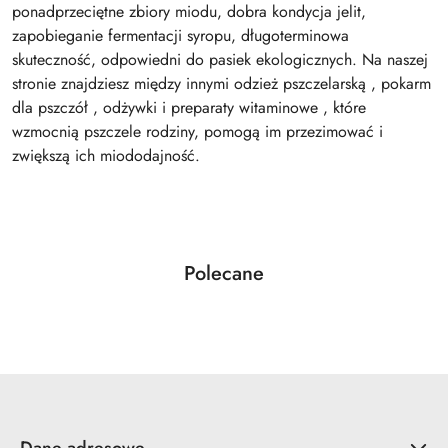
ponadprzeciętne zbiory miodu, dobra kondycja jelit,
zapobieganie fermentacji syropu, długoterminowa
skuteczność, odpowiedni do pasiek ekologicznych. Na naszej
stronie znajdziesz między innymi odzież pszczelarską , pokarm
dla pszczół , odżywki i preparaty witaminowe , które
wzmocnią pszczele rodziny, pomogą im przezimować i
zwiększą ich miododajność.
Produkty
Polecane
Pomiń karuzelę produktów
o
statusie: