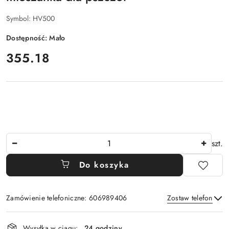
Symbol:
HV500
Dostępność:
Mało
cena:
355.18
Ilość
szt.
Do koszyka
Zamówienie telefoniczne: 606989406
Zostaw telefon
Dostępność
Wysyłka w ciągu:
24 godziny