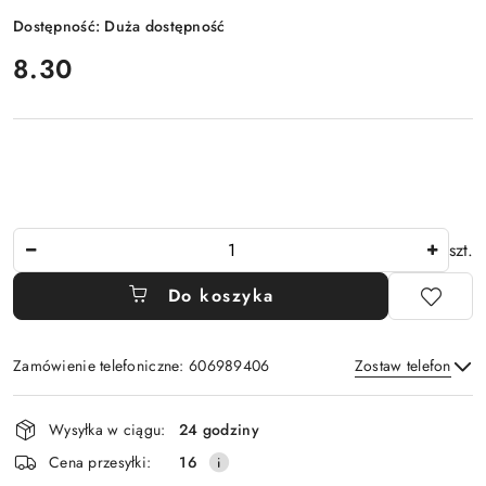
Dostępność:
Duża dostępność
cena:
8.30
Ilość
szt.
Do koszyka
Zamówienie telefoniczne: 606989406
Zostaw telefon
Dostępność
Wysyłka w ciągu:
24 godziny
i
Wyślij
Cena przesyłki:
16
dostawa