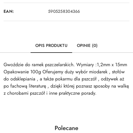
EAN:
5905258304366
OPIS PRODUKTU
OPINIE (0)
Gwoździe do ramek pszczelarskich. Wymiary :1,2mm x 15mm
Opakowanie 100g Oferujemy duży wybór miodarek , stołów
do odsklepiania , a także pokarmu dla pszczół , odżywek aż
po fachową literaturę , dzięki której poznasz sposoby na walkę
z chorobami pszczół i inne praktyczne porady.
Produkty
Polecane
Pomiń karuzelę produktów