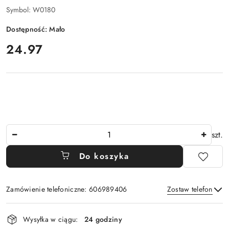
Symbol:
W0180
Dostępność:
Mało
cena:
24.97
Ilość
szt.
Do koszyka
Zamówienie telefoniczne: 606989406
Zostaw telefon
Dostępność
Wysyłka w ciągu:
24 godziny
i