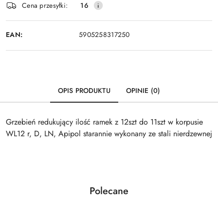
Wyślij
Cena przesyłki:
16
dostawa
EAN:
5905258317250
OPIS PRODUKTU
OPINIE (0)
Grzebień redukujący ilość ramek z 12szt do 11szt w korpusie
WL12 r, D, LN, Apipol starannie wykonany ze stali nierdzewnej
Produkty
Polecane
Pomiń karuzelę produktów
o
statusie: