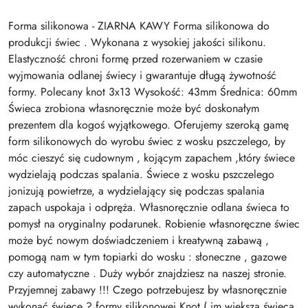
Forma silikonowa - ZIARNA KAWY Forma silikonowa do
produkcji świec . Wykonana z wysokiej jakości silikonu.
Elastyczność chroni formę przed rozerwaniem w czasie
wyjmowania odlanej świecy i gwarantuje długą żywotność
formy. Polecany knot 3x13 Wysokość: 43mm Średnica: 60mm
Świeca zrobiona własnoręcznie może być doskonałym
prezentem dla kogoś wyjątkowego. Oferujemy szeroką gamę
form silikonowych do wyrobu świec z wosku pszczelego, by
móc cieszyć się cudownym , kojącym zapachem ,który świece
wydzielają podczas spalania. Świece z wosku pszczelego
jonizują powietrze, a wydzielający się podczas spalania
zapach uspokaja i odpręża. Własnoręcznie odlana świeca to
pomysł na oryginalny podarunek. Robienie własnoręczne świec
może być nowym doświadczeniem i kreatywną zabawą ,
pomogą nam w tym topiarki do wosku : słoneczne , gazowe
czy automatyczne . Duży wybór znajdziesz na naszej stronie.
Przyjemnej zabawy !!! Czego potrzebujesz by własnoręcznie
wykonać świecę ? formy silikonowej Knot ( im większa świeca,