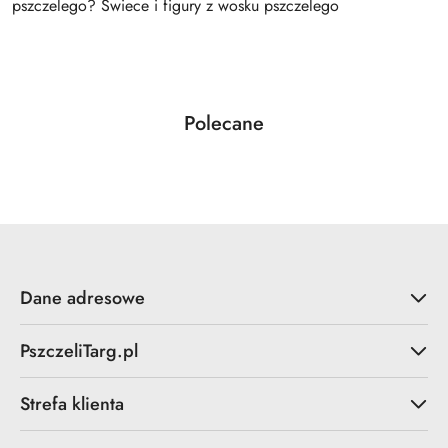
pszczelego? Świece i figury z wosku pszczelego
Produkty
Polecane
Pomiń karuzelę produktów
o
statusie:
Dane adresowe
PszczeliTarg.pl
Strefa klienta