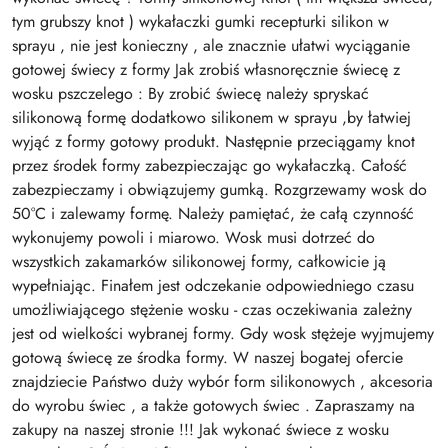
tym grubszy knot ) wykałaczki gumki recepturki silikon w
sprayu , nie jest konieczny , ale znacznie ułatwi wyciąganie
gotowej świecy z formy Jak zrobiś własnoręcznie świecę z
wosku pszczelego : By zrobić świecę należy spryskać
silikonową formę dodatkowo silikonem w sprayu ,by łatwiej
wyjąć z formy gotowy produkt. Następnie przeciągamy knot
przez środek formy zabezpieczając go wykałaczką. Całość
zabezpieczamy i obwiązujemy gumką. Rozgrzewamy wosk do
50°C i zalewamy formę. Należy pamiętać, że całą czynność
wykonujemy powoli i miarowo. Wosk musi dotrzeć do
wszystkich zakamarków silikonowej formy, całkowicie ją
wypełniając. Finałem jest odczekanie odpowiedniego czasu
umożliwiającego stężenie wosku - czas oczekiwania zależny
jest od wielkości wybranej formy. Gdy wosk stężeje wyjmujemy
gotową świecę ze środka formy. W naszej bogatej ofercie
znajdziecie Państwo duży wybór form silikonowych , akcesoria
do wyrobu świec , a także gotowych świec . Zapraszamy na
zakupy na naszej stronie !!! Jak wykonać świece z wosku