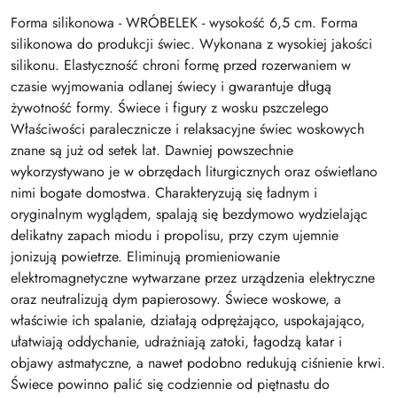
Forma silikonowa - WRÓBELEK - wysokość 6,5 cm. Forma
silikonowa do produkcji świec. Wykonana z wysokiej jakości
silikonu. Elastyczność chroni formę przed rozerwaniem w
czasie wyjmowania odlanej świecy i gwarantuje długą
żywotność formy. Świece i figury z wosku pszczelego
Właściwości paralecznicze i relaksacyjne świec woskowych
znane są już od setek lat. Dawniej powszechnie
wykorzystywano je w obrzędach liturgicznych oraz oświetlano
nimi bogate domostwa. Charakteryzują się ładnym i
oryginalnym wyglądem, spalają się bezdymowo wydzielając
delikatny zapach miodu i propolisu, przy czym ujemnie
jonizują powietrze. Eliminują promieniowanie
elektromagnetyczne wytwarzane przez urządzenia elektryczne
oraz neutralizują dym papierosowy. Świece woskowe, a
właściwie ich spalanie, działają odprężająco, uspokajająco,
ułatwiają oddychanie, udrażniają zatoki, łagodzą katar i
objawy astmatyczne, a nawet podobno redukują ciśnienie krwi.
Świece powinno palić się codziennie od piętnastu do