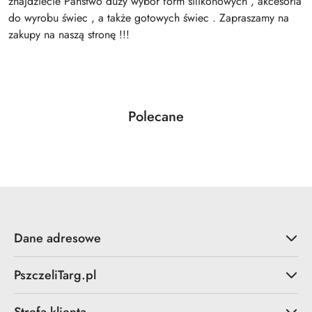
znajdziecie Państwo duży wybór form silikonowych , akcesoria
do wyrobu świec , a także gotowych świec . Zapraszamy na
zakupy na naszą stronę !!!
Produkty
Polecane
Pomiń karuzelę produktów
o
statusie:
Dane adresowe
PszczeliTarg.pl