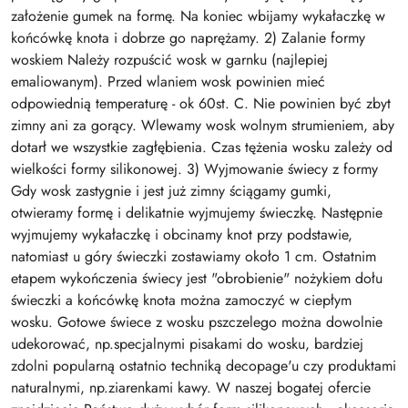
założenie gumek na formę. Na koniec wbijamy wykałaczkę w
końcówkę knota i dobrze go naprężamy. 2) Zalanie formy
woskiem Należy rozpuścić wosk w garnku (najlepiej
emaliowanym). Przed wlaniem wosk powinien mieć
odpowiednią temperaturę - ok 60st. C. Nie powinien być zbyt
zimny ani za gorący. Wlewamy wosk wolnym strumieniem, aby
dotarł we wszystkie zagłębienia. Czas tężenia wosku zależy od
wielkości formy silikonowej. 3) Wyjmowanie świecy z formy
Gdy wosk zastygnie i jest już zimny ściągamy gumki,
otwieramy formę i delikatnie wyjmujemy świeczkę. Następnie
wyjmujemy wykałaczkę i obcinamy knot przy podstawie,
natomiast u góry świeczki zostawiamy około 1 cm. Ostatnim
etapem wykończenia świecy jest "obrobienie" nożykiem dołu
świeczki a końcówkę knota można zamoczyć w ciepłym
wosku. Gotowe świece z wosku pszczelego można dowolnie
udekorować, np.specjalnymi pisakami do wosku, bardziej
zdolni popularną ostatnio techniką decopage'u czy produktami
naturalnymi, np.ziarenkami kawy. W naszej bogatej ofercie