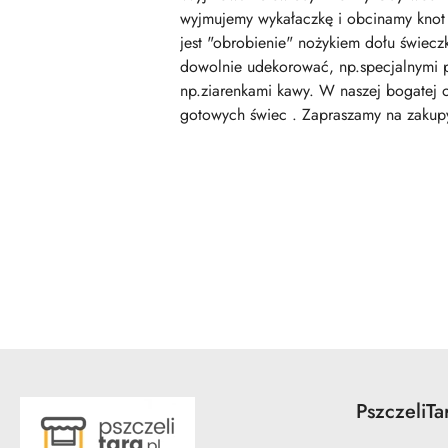
wyjmujemy wykałaczkę i obcinamy knot 
jest "obrobienie" nożykiem dołu świe
dowolnie udekorować, np.specjalnymi p
np.ziarenkami kawy. W naszej bogatej o
gotowych świec . Zapraszamy na zakupy 
Pomiń karuzelę produktów
PszczeliTa