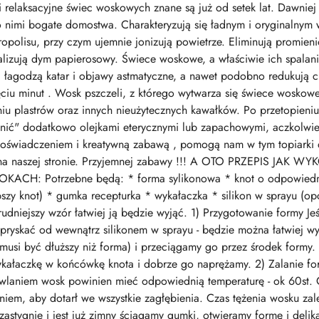
i relaksacyjne świec woskowych znane są już od setek lat. Dawnie
no nimi bogate domostwa. Charakteryzują się ładnym i oryginalny
ropolisu, przy czym ujemnie jonizują powietrze. Eliminują promie
ralizują dym papierosowy. Świece woskowe, a właściwie ich spalani
i, łagodzą katar i objawy astmatyczne, a nawet podobno redukują c
ciu minut . Wosk pszczeli, z którego wytwarza się świece woskowe 
iu plastrów oraz innych nieużytecznych kawałków. Po przetopieni
nić" dodatkowo olejkami eterycznymi lub zapachowymi, aczkolwiek 
świadczeniem i kreatywną zabawą , pomogą nam w tym topiarki 
z na naszej stronie. Przyjemnej zabawy !!! A OTO PRZEPIS J
H: Potrzebne będą: * forma sylikonowa * knot o odpowiedniej
bszy knot) * gumka recepturka * wykałaczka * silikon w sprayu (o
 trudniejszy wzór łatwiej ją będzie wyjąć. 1) Przygotowanie formy J
pryskać od wewnątrz silikonem w sprayu - będzie można łatwiej w
si być dłuższy niż forma) i przeciągamy go przez środek formy. K
kałaczkę w końcówkę knota i dobrze go naprężamy. 2) Zalanie f
 wlaniem wosk powinien mieć odpowiednią temperaturę - ok 60st. 
m, aby dotarł we wszystkie zagłębienia. Czas tężenia wosku zale
stygnie i jest już zimny ściągamy gumki, otwieramy formę i delik