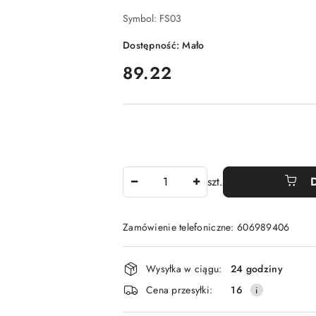
Symbol:
FS03
Dostępność:
Mało
cena:
89.22
Ilość
szt.
Zamówienie telefoniczne: 606989406
Dostępność
Wysyłka w ciągu:
24 godziny
i
Cena przesyłki:
16
dostawa