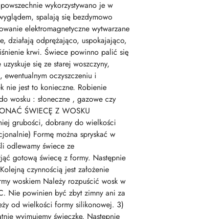
j powszechnie wykorzystywano je w
m wyglądem, spalają się bezdymowo
niowanie elektromagnetyczne wytwarzane
e, działają odprężająco, uspokajająco,
iśnienie krwi. Świece powinno palić się
uzyskuje się ze starej woszczyny,
u, ewentualnym oczyszczeniu i
nie jest to konieczne. Robienie
do wosku : słoneczne , gazowe czy
AK WYKONAĆ ŚWIECĘ Z WOSKU
 grubości, dobrany do wielkości
pcjonalnie) Formę można spryskać w
eśli odlewamy świece ze
yjąć gotową świecę z formy. Następnie
olejną czynnością jest założenie
ormy woskiem Należy rozpuścić wosk w
C. Nie powinien być zbyt zimny ani za
ży od wielkości formy silikonowej. 3)
atnie wyjmujemy świeczkę. Następnie