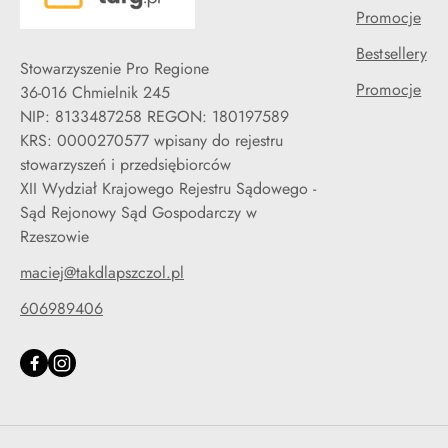
Promocje
Bestsellery
Stowarzyszenie Pro Regione
Promocje
36-016 Chmielnik 245
NIP: 8133487258 REGON: 180197589
KRS: 0000270577 wpisany do rejestru
stowarzyszeń i przedsiębiorców
XII Wydział Krajowego Rejestru Sądowego -
Sąd Rejonowy Sąd Gospodarczy w
Rzeszowie
maciej@takdlapszczol.pl
606989406