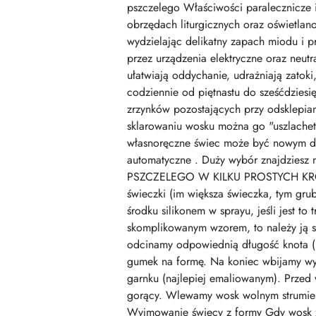
pszczelego Właściwości paralecznicze 
obrzędach liturgicznych oraz oświetla
wydzielając delikatny zapach miodu i p
przez urządzenia elektryczne oraz neut
ułatwiają oddychanie, udrażniają zatok
codziennie od piętnastu do sześćdziesię
zrzynków pozostających przy odsklepian
sklarowaniu wosku można go "uszlachet
własnoręczne świec może być nowym do
automatyczne . Duży wybór znajdzies
PSZCZELEGO W KILKU PROSTYCH KROKAC
świeczki (im większa świeczka, tym gru
środku silikonem w sprayu, jeśli jest to
skomplikowanym wzorem, to należy ją s
odcinamy odpowiednią długość knota (mu
gumek na formę. Na koniec wbijamy wy
garnku (najlepiej emaliowanym). Przed
gorący. Wlewamy wosk wolnym strumienie
Wyjmowanie świecy z formy Gdy wosk za