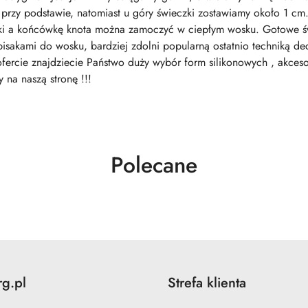
przy podstawie, natomiast u góry świeczki zostawiamy około 1 c
czki a końcówkę knota można zamoczyć w ciepłym wosku. Gotowe 
isakami do wosku, bardziej zdolni popularną ostatnio techniką de
fercie znajdziecie Państwo duży wybór form silikonowych , akceso
na naszą stronę !!!
Produkty
Polecane
o
statusie:
rg.pl
Strefa klienta