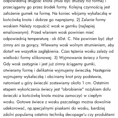
odpowiednią długość knota (musi być dłuższy niż forma) i
przeciągamy go przez środek formy. Kolejną czynnością jest
założenie gumek na formę. Na koniec wbijamy wykałaczkę w
końcówkę knota i dobrze go naprężamy. 2) Zalanie formy
woskiem Należy rozpuścić wosk w garnku (najlepiej
emaliowanym). Przed wlaniem wosk powinien mieć
odpowiednią temperaturę - ok 60st. C. Nie powinien być zbyt
zimny ani za gorący. Wlewamy wosk wolnym strumieniem, aby
dotarł we wszystkie zagłębienia. Czas tężenia wosku zależy od
wielkości formy silikonowej. 3) Wyjmowanie świecy z formy
Gdy wosk zastygnie i jest już zimny ściągamy gumki,
otwieramy formę i delikatnie wyjmujemy świeczkę. Następnie
wyjmujemy wykałaczkę i obcinamy knot przy podstawie,
natomiast u góry świeczki zostawiamy około 1 cm. Ostatnim
etapem wykończenia świecy jest "obrobienie" nożykiem dołu
świeczki a końcówkę knota można zamoczyć w ciepłym
wosku. Gotowe świece z wosku pszczelego można dowolnie
udekorować, np.specjalnymi pisakami do wosku, bardziej
zdolni popularną ostatnio techniką decopage'u czy produktami