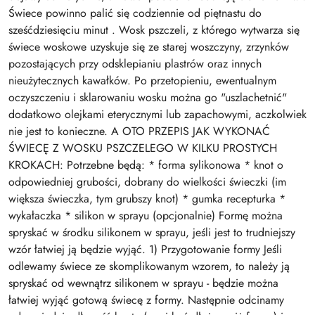
Świece powinno palić się codziennie od piętnastu do
sześćdziesięciu minut . Wosk pszczeli, z którego wytwarza się
świece woskowe uzyskuje się ze starej woszczyny, zrzynków
pozostających przy odsklepianiu plastrów oraz innych
nieużytecznych kawałków. Po przetopieniu, ewentualnym
oczyszczeniu i sklarowaniu wosku można go "uszlachetnić"
dodatkowo olejkami eterycznymi lub zapachowymi, aczkolwiek
nie jest to konieczne. A OTO PRZEPIS JAK WYKONAĆ
ŚWIECĘ Z WOSKU PSZCZELEGO W KILKU PROSTYCH
KROKACH: Potrzebne będą: * forma sylikonowa * knot o
odpowiedniej grubości, dobrany do wielkości świeczki (im
większa świeczka, tym grubszy knot) * gumka recepturka *
wykałaczka * silikon w sprayu (opcjonalnie) Formę można
spryskać w środku silikonem w sprayu, jeśli jest to trudniejszy
wzór łatwiej ją będzie wyjąć. 1) Przygotowanie formy Jeśli
odlewamy świece ze skomplikowanym wzorem, to należy ją
spryskać od wewnątrz silikonem w sprayu - będzie można
łatwiej wyjąć gotową świecę z formy. Następnie odcinamy