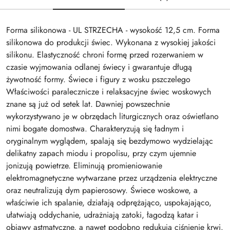
Forma silikonowa - UL STRZECHA - wysokość 12,5 cm. Forma
silikonowa do produkcji świec. Wykonana z wysokiej jakości
silikonu. Elastyczność chroni formę przed rozerwaniem w
czasie wyjmowania odlanej świecy i gwarantuje długą
żywotność formy. Świece i figury z wosku pszczelego
Właściwości paralecznicze i relaksacyjne świec woskowych
znane są już od setek lat. Dawniej powszechnie
wykorzystywano je w obrzędach liturgicznych oraz oświetlano
nimi bogate domostwa. Charakteryzują się ładnym i
oryginalnym wyglądem, spalają się bezdymowo wydzielając
delikatny zapach miodu i propolisu, przy czym ujemnie
jonizują powietrze. Eliminują promieniowanie
elektromagnetyczne wytwarzane przez urządzenia elektryczne
oraz neutralizują dym papierosowy. Świece woskowe, a
właściwie ich spalanie, działają odprężająco, uspokajająco,
ułatwiają oddychanie, udrażniają zatoki, łagodzą katar i
objawy astmatyczne, a nawet podobno redukują ciśnienie krwi.