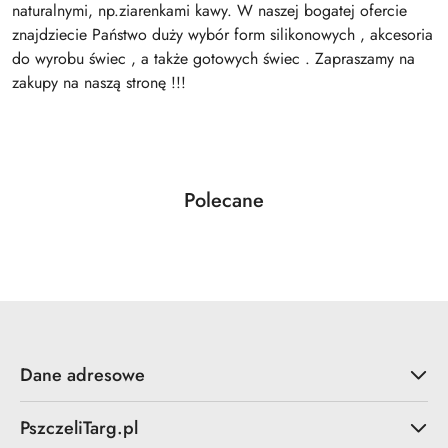
naturalnymi, np.ziarenkami kawy. W naszej bogatej ofercie
znajdziecie Państwo duży wybór form silikonowych , akcesoria
do wyrobu świec , a także gotowych świec . Zapraszamy na
zakupy na naszą stronę !!!
Produkty
Polecane
Pomiń karuzelę produktów
o
statusie:
Dane adresowe
PszczeliTarg.pl