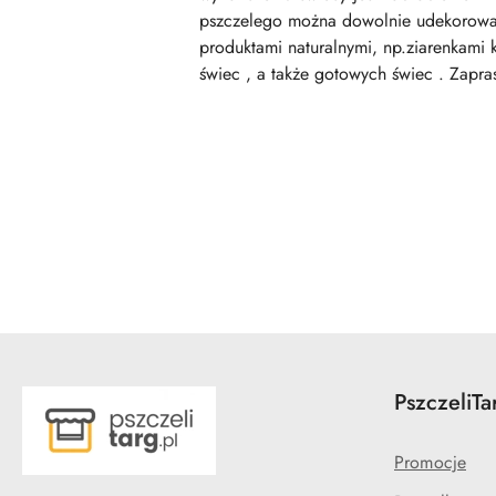
pszczelego można dowolnie udekorować,
produktami naturalnymi, np.ziarenkami 
świec , a także gotowych świec . Zapra
Pomiń karuzelę produktów
PszczeliTa
Promocje