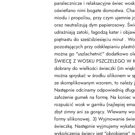
paralecznicze i relaksacyjne świec wos
oświetlano nimi bogate domostwa. Char
miodu i propolisu, przy czym ujemnie j
oraz neutralizują dym papierosowy. Świ
udrażniają zatoki, łagodzą katar i obj
piętnastu do sześćdziesięciu minut . Wo
pozostających przy odsklepianiu plastr
można go "uszlachetnić" dodatkowo ol
ŚWIECĘ Z WOSKU PSZCZELEGO W KILKU
dobrany do wielkości świeczki (im więk
można spryskać w środku silikonem w spr
ze skomplikowanym wzorem, to należy j
Następnie odcinamy odpowiednią długość
założenie gumek na formę. Na koniec 
rozpuścić wosk w garnku (najlepiej em
zbyt zimny ani za gorący. Wlewamy wosk
formy silikonowej. 3) Wyjmowanie świec
świeczkę. Następnie wyjmujemy wykałac
wykończenia świecy jest "obrobienie"