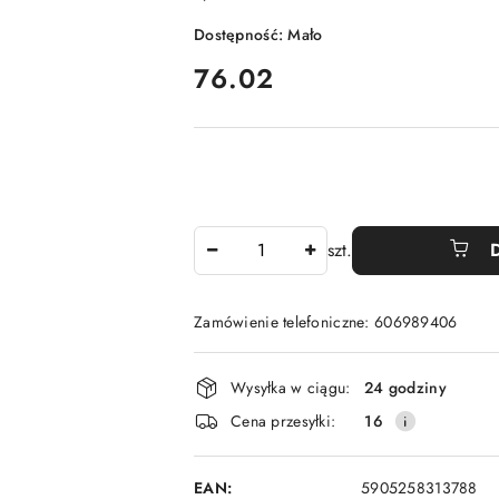
Dostępność:
Mało
cena:
76.02
Ilość
szt.
Zamówienie telefoniczne: 606989406
Dostępność
Wysyłka w ciągu:
24 godziny
i
Cena przesyłki:
16
dostawa
EAN:
5905258313788