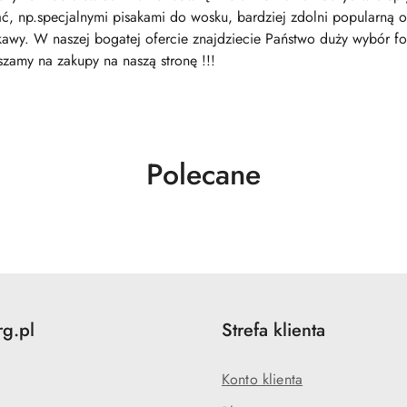
 np.specjalnymi pisakami do wosku, bardziej zdolni popularną o
kawy. W naszej bogatej ofercie znajdziecie Państwo duży wybór f
szamy na zakupy na naszą stronę !!!
Produkty
Polecane
o
statusie:
rg.pl
Strefa klienta
Konto klienta