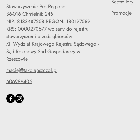
Bestsellery
Stowarzyszenie Pro Regione
Promocje
36-016 Chmielnik 245
NIP: 8133487258 REGON: 180197589
KRS: 0000270577 wpisany do rejestru
stowarzyszeń i przedsiębiorców
XII Wydział Krajowego Rejestru Sądowego -
Sąd Rejonowy Sąd Gospodarczy w
Rzeszowie
maciej@takdlapszczol.pl
606989406