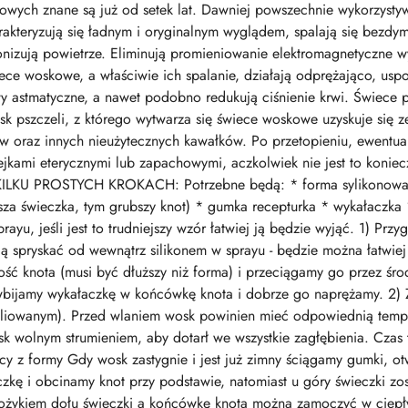
kowych znane są już od setek lat. Dawniej powszechnie wykorzysty
akteryzują się ładnym i oryginalnym wyglądem, spalają się bezdy
onizują powietrze. Eliminują promieniowanie elektromagnetyczne w
ece woskowe, a właściwie ich spalanie, działają odprężająco, uspo
awy astmatyczne, a nawet podobno redukują ciśnienie krwi. Świece 
sk pszczeli, z którego wytwarza się świece woskowe uzyskuje się z
ów oraz innych nieużytecznych kawałków. Po przetopieniu, ewentu
ejkami eterycznymi lub zapachowymi, aczkolwiek nie jest to k
 PROSTYCH KROKACH: Potrzebne będą: * forma sylikonowa * 
sza świeczka, tym grubszy knot) * gumka recepturka * wykałaczka 
ayu, jeśli jest to trudniejszy wzór łatwiej ją będzie wyjąć. 1) Pr
ą spryskać od wewnątrz silikonem w sprayu - będzie można łatwiej
 knota (musi być dłuższy niż forma) i przeciągamy go przez środ
wbijamy wykałaczkę w końcówkę knota i dobrze go naprężamy. 2) 
aliowanym). Przed wlaniem wosk powinien mieć odpowiednią tempe
 wolnym strumieniem, aby dotarł we wszystkie zagłębienia. Czas 
y z formy Gdy wosk zastygnie i jest już zimny ściągamy gumki, ot
zkę i obcinamy knot przy podstawie, natomiast u góry świeczki z
 nożykiem dołu świeczki a końcówkę knota można zamoczyć w cie