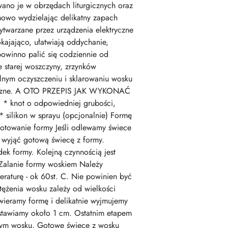
wano je w obrzędach liturgicznych oraz
mowo wydzielając delikatny zapach
ytwarzane przez urządzenia elektryczne
kajająco, ułatwiają oddychanie,
powinno palić się codziennie od
e starej woszczyny, zrzynków
alnym oczyszczeniu i sklarowaniu wosku
onieczne. A OTO PRZEPIS JAK WYKONAĆ
knot o odpowiedniej grubości,
* silikon w sprayu (opcjonalnie) Formę
zygotowanie formy Jeśli odlewamy świece
 wyjąć gotową świecę z formy.
ek formy. Kolejną czynnością jest
Zalanie formy woskiem Należy
raturę - ok 60st. C. Nie powinien być
tężenia wosku zależy od wielkości
wieramy formę i delikatnie wyjmujemy
ostawiamy około 1 cm. Ostatnim etapem
płym wosku. Gotowe świece z wosku