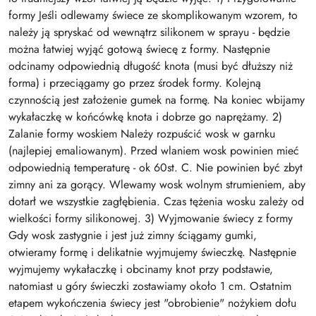
formy Jeśli odlewamy świece ze skomplikowanym wzorem, to
należy ją spryskać od wewnątrz silikonem w sprayu - będzie
można łatwiej wyjąć gotową świecę z formy. Następnie
odcinamy odpowiednią długość knota (musi być dłuższy niż
forma) i przeciągamy go przez środek formy. Kolejną
czynnością jest założenie gumek na formę. Na koniec wbijamy
wykałaczkę w końcówkę knota i dobrze go naprężamy. 2)
Zalanie formy woskiem Należy rozpuścić wosk w garnku
(najlepiej emaliowanym). Przed wlaniem wosk powinien mieć
odpowiednią temperaturę - ok 60st. C. Nie powinien być zbyt
zimny ani za gorący. Wlewamy wosk wolnym strumieniem, aby
dotarł we wszystkie zagłębienia. Czas tężenia wosku zależy od
wielkości formy silikonowej. 3) Wyjmowanie świecy z formy
Gdy wosk zastygnie i jest już zimny ściągamy gumki,
otwieramy formę i delikatnie wyjmujemy świeczkę. Następnie
wyjmujemy wykałaczkę i obcinamy knot przy podstawie,
natomiast u góry świeczki zostawiamy około 1 cm. Ostatnim
etapem wykończenia świecy jest "obrobienie" nożykiem dołu