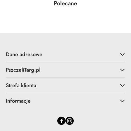
Produkty
Polecane
Pomiń karuzelę produktów
o
statusie:
Dane adresowe
PszczeliTarg.pl
Strefa klienta
Informacje