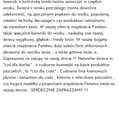
świeczki a końcówkę knota można zamoczyć w ciepłym
wosku. Świece z wosku pszczelego można dowolnie
udekorować, np.specjalnymi pisakami do wosku, popularną
ostatnio techniką decopage'u czy produktami naturalnymi,
np.ziarenkami kawy. W naszej ofercie znajdziecie Państwo
także specjalne barwniki do wosku , nadadzą one naszej
świecy wyjątkowy, głęboki i trwały kolor. W naszej bogatej
ofercie znajdziecie Państwo duży wybór form silikonowych ,
akcesoria do wyrobu świec , a także gotowe świec e.
Zapraszamy na zakupy na naszą stronę !!! Naturalne świece to
"coś dla ducha" , a cudowne kosmetyki na bazie produktów
pszczelich , to "coś dla ciała" . Cudowna linia kremowych
płynów i balsamów do ciała , kremów z mleczkiem pszczelim ,
czy kojące mydełka z propolisem znajdziecie Państwo także na
naszej stronie , SERDECZNIE ZAPRASZAMY !!!