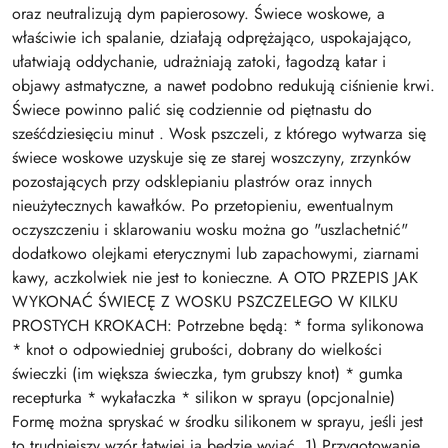
oraz neutralizują dym papierosowy. Świece woskowe, a
właściwie ich spalanie, działają odprężająco, uspokajająco,
ułatwiają oddychanie, udrażniają zatoki, łagodzą katar i
objawy astmatyczne, a nawet podobno redukują ciśnienie krwi.
Świece powinno palić się codziennie od piętnastu do
sześćdziesięciu minut . Wosk pszczeli, z którego wytwarza się
świece woskowe uzyskuje się ze starej woszczyny, zrzynków
pozostających przy odsklepianiu plastrów oraz innych
nieużytecznych kawałków. Po przetopieniu, ewentualnym
oczyszczeniu i sklarowaniu wosku można go "uszlachetnić"
dodatkowo olejkami eterycznymi lub zapachowymi, ziarnami
kawy, aczkolwiek nie jest to konieczne. A OTO PRZEPIS JAK
WYKONAĆ ŚWIECĘ Z WOSKU PSZCZELEGO W KILKU
PROSTYCH KROKACH: Potrzebne będą: * forma sylikonowa
* knot o odpowiedniej grubości, dobrany do wielkości
świeczki (im większa świeczka, tym grubszy knot) * gumka
recepturka * wykałaczka * silikon w sprayu (opcjonalnie)
Formę można spryskać w środku silikonem w sprayu, jeśli jest
to trudniejszy wzór łatwiej ją będzie wyjąć. 1) Przygotowanie