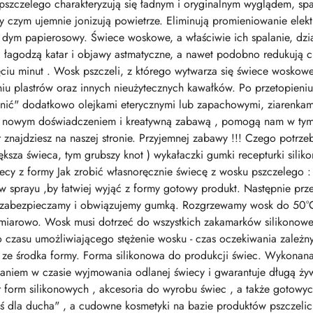
pszczelego charakteryzują się ładnym i oryginalnym wyglądem, sp
zy czym ujemnie jonizują powietrze. Eliminują promieniowanie ele
ją dym papierosowy. Świece woskowe, a właściwie ich spalanie, dzi
i, łagodzą katar i objawy astmatyczne, a nawet podobno redukują c
ciu minut . Wosk pszczeli, z którego wytwarza się świece woskowe 
iu plastrów oraz innych nieużytecznych kawałków. Po przetopieni
nić" dodatkowo olejkami eterycznymi lub zapachowymi, ziarenkami 
 nowym doświadczeniem i kreatywną zabawą , pomogą nam w tym t
znajdziesz na naszej stronie. Przyjemnej zabawy !!! Czego potrze
ksza świeca, tym grubszy knot ) wykałaczki gumki recepturki silikon
ecy z formy Jak zrobić własnoręcznie świecę z wosku pszczelego :
w sprayu ,by łatwiej wyjąć z formy gotowy produkt. Następnie prz
 zabezpieczamy i obwiązujemy gumką. Rozgrzewamy wosk do 50°C
miarowo. Wosk musi dotrzeć do wszystkich zakamarków silikonowej
czasu umożliwiającego stężenie wosku - czas oczekiwania zależny
e środka formy. Forma silikonowa do produkcji świec. Wykonana z
waniem w czasie wyjmowania odlanej świecy i gwarantuje długą ży
r form silikonowych , akcesoria do wyrobu świec , a także gotowy
oś dla ducha" , a cudowne kosmetyki na bazie produktów pszczelich