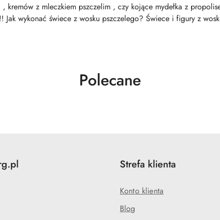
, kremów z mleczkiem pszczelim , czy kojące mydełka z propolise
Jak wykonać świece z wosku pszczelego? Świece i figury z wosk
Produkty
Polecane
o
statusie:
rg.pl
Strefa klienta
Konto klienta
Blog