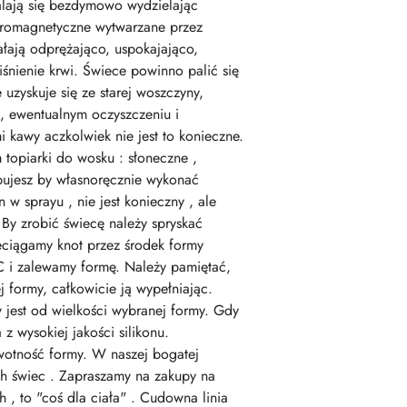
alają się bezdymowo wydzielając
ktromagnetyczne wytwarzane przez
ałają odprężająco, uspokajająco,
iśnienie krwi. Świece powinno palić się
uzyskuje się ze starej woszczyny,
u, ewentualnym oczyszczeniu i
kawy aczkolwiek nie jest to konieczne.
opiarki do wosku : słoneczne ,
bujesz by własnoręcznie wykonać
 w sprayu , nie jest konieczny , ale
 By zrobić świecę należy spryskać
eciągamy knot przez środek formy
 i zalewamy formę. Należy pamiętać,
 formy, całkowicie ją wypełniając.
 jest od wielkości wybranej formy. Gdy
 wysokiej jakości silikonu.
wotność formy. W naszej bogatej
ch świec . Zapraszamy na zakupy na
 , to "coś dla ciała" . Cudowna linia