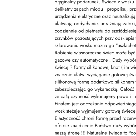
oryginalny podarunek. Świece z wosku 
delikatny zapach miodu i propolisu, pr
urządzenia elektryczne oraz neutralizu
ułatwiają oddychanie, udrażniają zatok
codziennie od piętnastu do sześćdziesię
zrzynków pozostających przy odsklepian
sklarowaniu wosku można go "uszlachet
Robienie własnoręczne świec może być
gazowe czy automatyczne . Duży wybór 
świecę ? formy silikonowej knot ( im wię
znacznie ułatwi wyciąganie gotowej świ
silikonową formę dodatkowo silikonem 
zabezpieczając go wykałaczką. Całość
że całą czynność wykonujemy powoli i 
Finałem jest odczekanie odpowiedniego 
wosk stężeje wyjmujemy gotową świecę z
Elastyczność chroni formę przed rozer
ofercie znajdziecie Państwo duży wybó
naszą stronę !!! Naturalne świece to "c