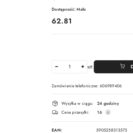
Dostępność:
Mało
cena:
62.81
Ilość
szt.
Zamówienie telefoniczne: 606989406
Dostępność
Wysyłka w ciągu:
24 godziny
i
Cena przesyłki:
16
dostawa
EAN:
5905258313573