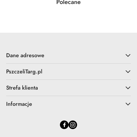
Produkty
Polecane
Pomiń karuzelę produktów
o
statusie:
Dane adresowe
PszczeliTarg.pl
Strefa klienta
Informacje