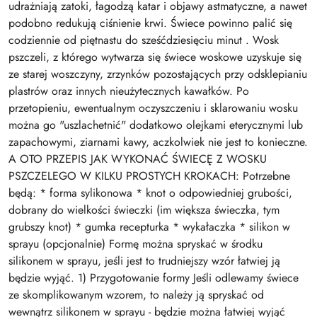
udrażniają zatoki, łagodzą katar i objawy astmatyczne, a nawet
podobno redukują ciśnienie krwi. Świece powinno palić się
codziennie od piętnastu do sześćdziesięciu minut . Wosk
pszczeli, z którego wytwarza się świece woskowe uzyskuje się
ze starej woszczyny, zrzynków pozostających przy odsklepianiu
plastrów oraz innych nieużytecznych kawałków. Po
przetopieniu, ewentualnym oczyszczeniu i sklarowaniu wosku
można go "uszlachetnić" dodatkowo olejkami eterycznymi lub
zapachowymi, ziarnami kawy, aczkolwiek nie jest to konieczne.
A OTO PRZEPIS JAK WYKONAĆ ŚWIECĘ Z WOSKU
PSZCZELEGO W KILKU PROSTYCH KROKACH: Potrzebne
będą: * forma sylikonowa * knot o odpowiedniej grubości,
dobrany do wielkości świeczki (im większa świeczka, tym
grubszy knot) * gumka recepturka * wykałaczka * silikon w
sprayu (opcjonalnie) Formę można spryskać w środku
silikonem w sprayu, jeśli jest to trudniejszy wzór łatwiej ją
będzie wyjąć. 1) Przygotowanie formy Jeśli odlewamy świece
ze skomplikowanym wzorem, to należy ją spryskać od
wewnątrz silikonem w sprayu - będzie można łatwiej wyjąć