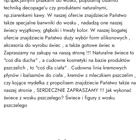
np.specjalnymi pisakami do wosku, popularną ostatnio
techniką decopage'u czy produktami naturalnymi,
np.ziarenkami kawy. W naszej ofercie znajdziecie Państwo
także specjalne barwniki do wosku , nadadzą one naszej
świecy wyjątkowy, głęboki i trwały kolor. W naszej bogatej
ofercie znajdziecie Państwo duży wybór form silikonowych ,
akcesoria do wyrobu świec , a także gotowe świec e.
Zapraszamy na zakupy na naszą stronę !!! Naturalne świece to
"coś dla ducha" , a cudowne kosmetyki na bazie produktów
pszczelich , to "coś dla ciała" . Cudowna linia kremowych
płynów i balsamów do ciała , kremów z mleczkiem pszczelim ,
czy kojące mydełka z propolisem znajdziecie Państwo także na
naszej stronie , SERDECZNIE ZAPRASZAMY !!! Jak wykonać
świece z wosku pszczelego? Świece i figury z wosku
pszczelego