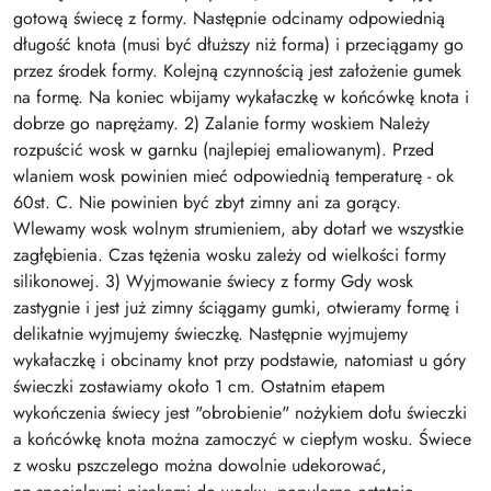
gotową świecę z formy. Następnie odcinamy odpowiednią
długość knota (musi być dłuższy niż forma) i przeciągamy go
przez środek formy. Kolejną czynnością jest założenie gumek
na formę. Na koniec wbijamy wykałaczkę w końcówkę knota i
dobrze go naprężamy. 2) Zalanie formy woskiem Należy
rozpuścić wosk w garnku (najlepiej emaliowanym). Przed
wlaniem wosk powinien mieć odpowiednią temperaturę - ok
60st. C. Nie powinien być zbyt zimny ani za gorący.
Wlewamy wosk wolnym strumieniem, aby dotarł we wszystkie
zagłębienia. Czas tężenia wosku zależy od wielkości formy
silikonowej. 3) Wyjmowanie świecy z formy Gdy wosk
zastygnie i jest już zimny ściągamy gumki, otwieramy formę i
delikatnie wyjmujemy świeczkę. Następnie wyjmujemy
wykałaczkę i obcinamy knot przy podstawie, natomiast u góry
świeczki zostawiamy około 1 cm. Ostatnim etapem
wykończenia świecy jest "obrobienie" nożykiem dołu świeczki
a końcówkę knota można zamoczyć w ciepłym wosku. Świece
z wosku pszczelego można dowolnie udekorować,