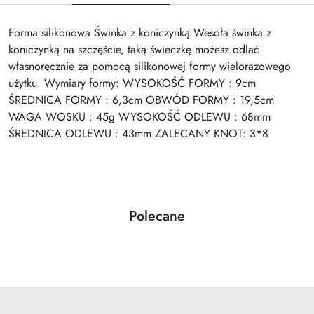
Forma silikonowa Świnka z koniczynką Wesoła świnka z
koniczynką na szczęście, taką świeczkę możesz odlać
własnoręcznie za pomocą silikonowej formy wielorazowego
użytku. Wymiary formy: WYSOKOŚĆ FORMY : 9cm
ŚREDNICA FORMY : 6,3cm OBWÓD FORMY : 19,5cm
WAGA WOSKU : 45g WYSOKOŚĆ ODLEWU : 68mm
ŚREDNICA ODLEWU : 43mm ZALECANY KNOT: 3*8
Produkty
Polecane
Pomiń karuzelę produktów
o
statusie: