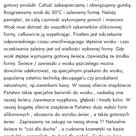
gotowy produkt. Całość zabezpieczamy i obwiązujemy gumką.
Rozgrzewamy wosk do 50°C i zalewamy formę. Należy
pamiętać, że całą czynność wykonujemy powoli i miarowo.
Wosk musi dotrzeć do wszystkich zakamarków silikonowej
formy, całkowicie ją wypełniając. Finałem jest odczekanie
odpowiedniego czasu umożliwiającego stężenie wosku - czas
oczekiwania zależny jest od wielkości wybranej formy. Gdy
wosk stężeje wyjmujemy gotową świecę /zawieszkę ze środka
formy. Świece / zawieszki z wosku pszczelego można
dowolnie udekorować, np.specjalnymi pisakami do wosku,
popularną ostatnio techniką decopage'u czy produktami
naturalnymi, np.ziarenkami kawy. W naszej ofercie znajdziecie
Państwo także specjalne barwniki do wosku , nadadzą one
naszej świecy /zawieszce wyjątkowy, głęboki i trwały kolor. W
naszej bogatej ofercie znajdziecie Państwo duży wybór form
silikonowych , akcesoria do wyrobu świec , a także gotowych
świec . Zapraszamy na zakupy na naszą stronę !!! Naturalne
świece to "coś dla ducha" , a cudowne kosmetyki na bazie