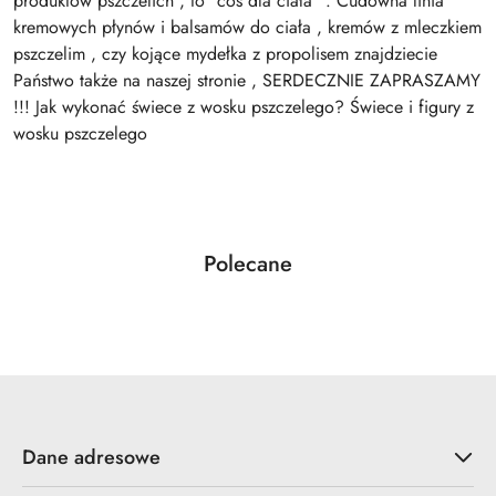
produktów pszczelich , to "coś dla ciała" . Cudowna linia
kremowych płynów i balsamów do ciała , kremów z mleczkiem
pszczelim , czy kojące mydełka z propolisem znajdziecie
Państwo także na naszej stronie , SERDECZNIE ZAPRASZAMY
!!! Jak wykonać świece z wosku pszczelego? Świece i figury z
wosku pszczelego
Produkty
Polecane
Pomiń karuzelę produktów
o
statusie:
Dane adresowe