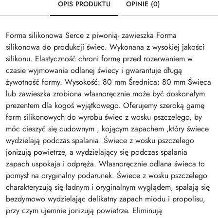
OPIS PRODUKTU
OPINIE (0)
Forma silikonowa Serce z piwonią- zawieszka Forma
silikonowa do produkcji świec. Wykonana z wysokiej jakości
silikonu. Elastyczność chroni formę przed rozerwaniem w
czasie wyjmowania odlanej świecy i gwarantuje długą
żywotność formy. Wysokość: 80 mm Średnica: 80 mm Świeca
lub zawieszka zrobiona własnoręcznie może być doskonałym
prezentem dla kogoś wyjątkowego. Oferujemy szeroką gamę
form silikonowych do wyrobu świec z wosku pszczelego, by
móc cieszyć się cudownym , kojącym zapachem ,który świece
wydzielają podczas spalania. Świece z wosku pszczelego
jonizują powietrze, a wydzielający się podczas spalania
zapach uspokaja i odpręża. Własnoręcznie odlana świeca to
pomysł na oryginalny podarunek. Świece z wosku pszczelego
charakteryzują się ładnym i oryginalnym wyglądem, spalają się
bezdymowo wydzielając delikatny zapach miodu i propolisu,
przy czym ujemnie jonizują powietrze. Eliminują