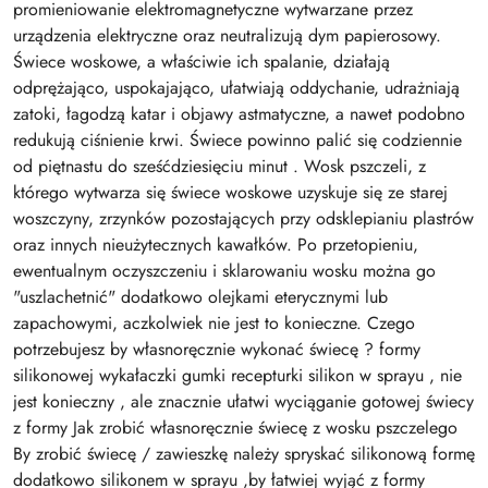
promieniowanie elektromagnetyczne wytwarzane przez
urządzenia elektryczne oraz neutralizują dym papierosowy.
Świece woskowe, a właściwie ich spalanie, działają
odprężająco, uspokajająco, ułatwiają oddychanie, udrażniają
zatoki, łagodzą katar i objawy astmatyczne, a nawet podobno
redukują ciśnienie krwi. Świece powinno palić się codziennie
od piętnastu do sześćdziesięciu minut . Wosk pszczeli, z
którego wytwarza się świece woskowe uzyskuje się ze starej
woszczyny, zrzynków pozostających przy odsklepianiu plastrów
oraz innych nieużytecznych kawałków. Po przetopieniu,
ewentualnym oczyszczeniu i sklarowaniu wosku można go
"uszlachetnić" dodatkowo olejkami eterycznymi lub
zapachowymi, aczkolwiek nie jest to konieczne. Czego
potrzebujesz by własnoręcznie wykonać świecę ? formy
silikonowej wykałaczki gumki recepturki silikon w sprayu , nie
jest konieczny , ale znacznie ułatwi wyciąganie gotowej świecy
z formy Jak zrobić własnoręcznie świecę z wosku pszczelego
By zrobić świecę / zawieszkę należy spryskać silikonową formę
dodatkowo silikonem w sprayu ,by łatwiej wyjąć z formy