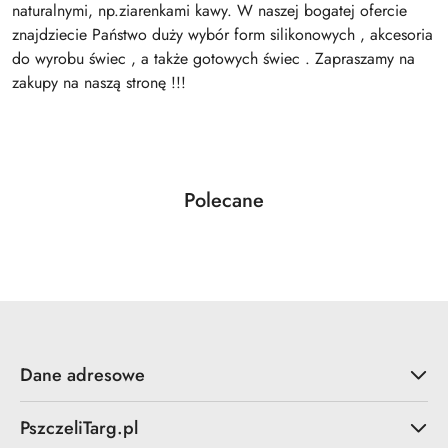
naturalnymi, np.ziarenkami kawy. W naszej bogatej ofercie
znajdziecie Państwo duży wybór form silikonowych , akcesoria
do wyrobu świec , a także gotowych świec . Zapraszamy na
zakupy na naszą stronę !!!
Produkty
Polecane
Pomiń karuzelę produktów
o
statusie:
Dane adresowe
PszczeliTarg.pl