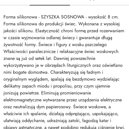
Forma silikonowa - SZYSZKA SOSNOWA - wysokość 8 cm.
Forma silikonowa do produkcji świec. Wykonana z wysokiej
jakości silikonu. Elastyczność chroni formę przed rozerwaniem
w czasie wyjmowania odlanej świecy i gwarantuje długą
żywotność formy. Świece i figury z wosku pszczelego
Właściwości paralecznicze i relaksacyjne świec woskowych
znane są już od setek lat. Dawniej powszechnie
wykorzystywano je w obrzędach liturgicznych oraz oświetlano
nimi bogate domostwa. Charakteryzują się ładnym i
oryginalnym wyglądem, spalają się bezdymowo wydzielając
delikatny zapach miodu i propolisu, przy czym ujemnie
jonizują powietrze. Eliminują promieniowanie
elektromagnetyczne wytwarzane przez urządzenia elektryczne
oraz neutralizują dym papierosowy. Świece woskowe, a
właściwie ich spalanie, działają odprężająco, uspokajająco,
ułatwiają oddychanie, udrażniają zatoki, łagodzą katar i
objawy astmatyczne, a nawet podobno redukują ciśnienie krwi.