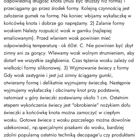
odpowiednią długość knota (musi być dłuższy niż forma) i
przeciągamy go przez środek formy. Kolejną czynnością jest
założenie gumek na formę. Na koniec wbijamy wykałaczkę w
końcówkę knota i dobrze go naprężamy. 2) Zalanie formy
woskiem Należy rozpuścić wosk w garnku (najlepiej
emaliowanym). Przed wlaniem wosk powinien mieć
odpowiednią temperaturę - ok 60st. C. Nie powinien być zbyt
zimny ani za gorący. Wlewamy wosk wolnym strumieniem, aby
dotarł we wszystkie zagłębienia. Czas tężenia wosku zależy od
wielkości formy silikonowej. 3) Wyjmowanie świecy z formy
Gdy wosk zastygnie i jest już zimny ściągamy gumki,
otwieramy formę i delikatnie wyjmujemy świeczkę. Następnie
wyjmujemy wykałaczkę i obcinamy knot przy podstawie,
natomiast u góry świeczki zostawiamy około 1 cm. Ostatnim
etapem wykończenia świecy jest "obrobienie" nożykiem dołu
świeczki a końcówkę knota można zamoczyć w ciepłym
wosku. Gotowe świece z wosku pszczelego można dowolnie
udekorować, np.specjalnymi pisakami do wosku, bardziej
zdolni popularną ostatnio techniką decopage'u czy produktami