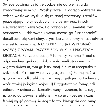
Świece powinno palić się codziennie od piętnastu do
sześćdziesięciu minut . Wosk pszczeli, z którego wytwarza się
świece woskowe uzyskuje się ze starej woszczyny, zrzynków
pozostających przy odsklepianiu plastrów oraz innych
nieużytecznych kawałków. Po przetopieniu, ewentualnym
oczyszczeniu i sklarowaniu wosku można go "uszlachetnić"
dodatkowo olejkami eterycznymi lub zapachowymi, aczkolwiek
nie jest to konieczne. A OTO PRZEPIS JAK WYKONAĆ
ŚWIECĘ Z WOSKU PSZCZELEGO W KILKU PROSTYCH
KROKACH: Potrzebne będą: * forma sylikonowa * knot o
odpowiedniej grubości, dobrany do wielkości świeczki (im
większa świeczka, tym grubszy knot) * gumka recepturka *
wykałaczka * silikon w sprayu (opcjonalnie) Formę można
spryskać w środku silikonem w sprayu, jeśli jest to trudniejszy
wzór łatwiej ją będzie wyjąć. 1) Przygotowanie formy Jeśli
odlewamy świece ze skomplikowanym wzorem, to należy ją
spryskać od wewnątrz silikonem w sprayu - będzie można
łatwiej wyjąć gotową świecę z formy. Następnie odcinamy