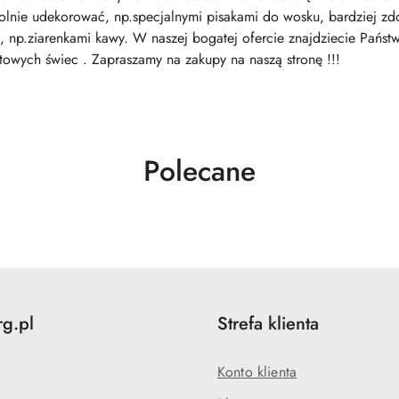
nie udekorować, np.specjalnymi pisakami do wosku, bardziej zdol
 np.ziarenkami kawy. W naszej bogatej ofercie znajdziecie Państ
towych świec . Zapraszamy na zakupy na naszą stronę !!!
Produkty
Polecane
o
statusie:
rg.pl
Strefa klienta
Konto klienta