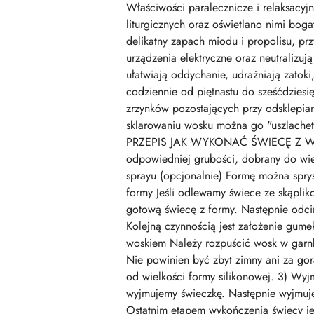
Właściwości paralecznicze i relaksacy
liturgicznych oraz oświetlano nimi bo
delikatny zapach miodu i propolisu, pr
urządzenia elektryczne oraz neutralizu
ułatwiają oddychanie, udrażniają zatok
codziennie od piętnastu do sześćdziesi
zrzynków pozostających przy odsklepian
sklarowaniu wosku można go "uszlachet
PRZEPIS JAK WYKONAĆ ŚWIECĘ Z WOS
odpowiedniej grubości, dobrany do wiel
sprayu (opcjonalnie) Formę można sprysk
formy Jeśli odlewamy świece ze skąplik
gotową świecę z formy. Następnie odci
Kolejną czynnością jest założenie gum
woskiem Należy rozpuścić wosk w garnk
Nie powinien być zbyt zimny ani za go
od wielkości formy silikonowej. 3) Wyj
wyjmujemy świeczkę. Następnie wyjmuje
Ostatnim etapem wykończenia świecy j