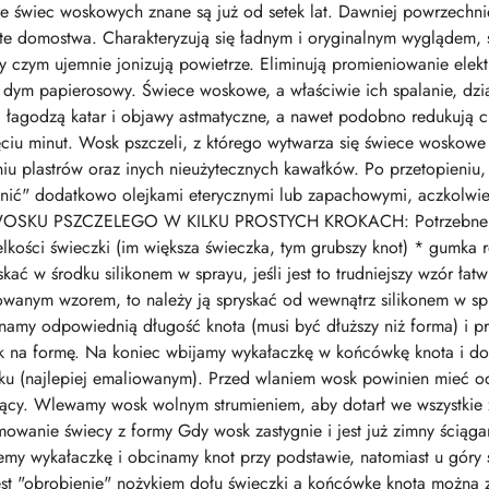
jne świec woskowych znane są już od setek lat. Dawniej powrzechn
gate domostwa. Charakteryzują się ładnym i oryginalnym wyglądem,
zy czym ujemnie jonizują powietrze. Eliminują promieniowanie ele
ją dym papierosowy. Świece woskowe, a właściwie ich spalanie, dzi
i, łagodzą katar i objawy astmatyczne, a nawet podobno redukują c
ęciu minut. Wosk pszczeli, z którego wytwarza się świece woskowe u
iu plastrów oraz inych nieużytecznych kawałków. Po przetopieniu,
nić" dodatkowo olejkami eterycznymi lub zapachowymi, aczkolwiek
KU PSZCZELEGO W KILKU PROSTYCH KROKACH: Potrzebne będą
kości świeczki (im większa świeczka, tym grubszy knot) * gumka r
ać w środku silikonem w sprayu, jeśli jest to trudniejszy wzór łat
owanym wzorem, to należy ją spryskać od wewnątrz silikonem w sp
namy odpowiednią długość knota (musi być dłuższy niż forma) i p
ek na formę. Na koniec wbijamy wykałaczkę w końcówkę knota i do
u (najlepiej emaliowanym). Przed wlaniem wosk powinien mieć od
rący. Wlewamy wosk wolnym strumieniem, aby dotarł we wszystkie z
mowanie świecy z formy Gdy wosk zastygnie i jest już zimny ściąga
my wykałaczkę i obcinamy knot przy podstawie, natomiast u góry 
est "obrobienie" nożykiem dołu świeczki a końcówkę knota możn