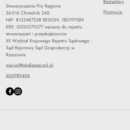
Bestsellery
Stowarzyszenie Pro Regione
Promocje
36-016 Chmielnik 245
NIP: 8133487258 REGON: 180197589
KRS: 0000270577 wpisany do rejestru
stowarzyszeń i przedsiębiorców
XII Wydział Krajowego Rejestru Sądowego -
Sąd Rejonowy Sąd Gospodarczy w
Rzeszowie
maciej@takdlapszczol.pl
606989406