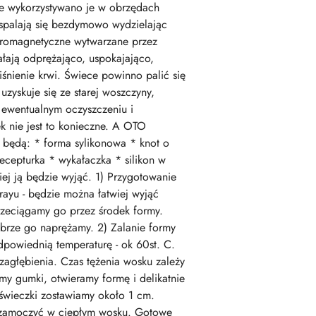
ie wykorzystywano je w obrzędach
 spalają się bezdymowo wydzielając
ktromagnetyczne wytwarzane przez
ałają odprężająco, uspokajająco,
iśnienie krwi. Świece powinno palić się
zyskuje się ze starej woszczyny,
 ewentualnym oczyszczeniu i
 nie jest to konieczne. A OTO
: * forma sylikonowa * knot o
ecepturka * wykałaczka * silikon w
wiej ją będzie wyjąć. 1) Przygotowanie
rayu - będzie można łatwiej wyjąć
rzeciągamy go przez środek formy.
brze go naprężamy. 2) Zalanie formy
powiednią temperaturę - ok 60st. C.
agłębienia. Czas tężenia wosku zależy
my gumki, otwieramy formę i delikatnie
świeczki zostawiamy około 1 cm.
a zamoczyć w ciepłym wosku. Gotowe