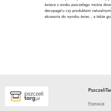
świece z wosku pszczelego można dowol
decopage'u czy produktami naturalnymi,
akcesoria do wyrobu świec , a także go
Pomiń karuzelę produktów
PszczeliTa
Promocje