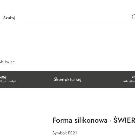
ób świec
Forma silikonowa - ŚWIE
Symbol:
FS21