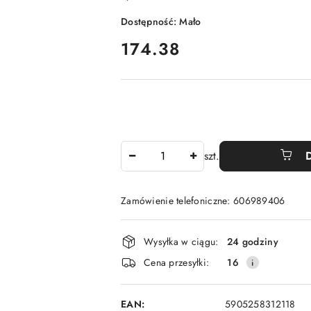
Dostępność:
Mało
cena:
174.38
Ilość
szt.
Zamówienie telefoniczne: 606989406
Dostępność
Wysyłka w ciągu:
24 godziny
i
Cena przesyłki:
16
dostawa
EAN:
5905258312118