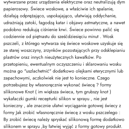
wytwarzane przez urządzenia elektryczne oraz neutralizują dym
papierosowy. Świece woskowe, a właściwie ich spalanie,
działają odprężająco, uspokajająco, ułatwiają oddychanie,
udrażniają zatoki, łagodzą katar i objawy astmatyczne, a nawet
podobno redukują ciśnienie krwi. Świece powinno palić się
codziennie od piętnastu do sześćdziesięciu minut . Wosk
pszczeli, z którego wytwarza się świece woskowe uzyskuje się
ze starej woszczyny, zrzynków pozostających przy odsklepianiu
plastrów oraz innych nieużytecznych kawałków. Po
przetopieniu, ewentualnym oczyszczeniu i sklarowaniu wosku
można go "uszlachetnić" dodatkowo olejkami eterycznymi lub
zapachowymi, aczkolwiek nie jest to konieczne. Czego
potrzebujesz by własnoręcznie wykonać świecę ? formy
silikonowe Knot ( im większa świeca, tym grubszy knot )
wykałaczki gumki recepturki silikon w sprayu , nie jest
konieczny , ale znacznie ułatwi wyciąganie gotowej świecy z
formy Jak zrobić własnoręcznie świecę z wosku pszczelego :
By zrobić świecę należy spryskać silikonową formę dodatkowo
silikonem w sprayu ,by łatwiej wyjąć z formy gotowy produkt.