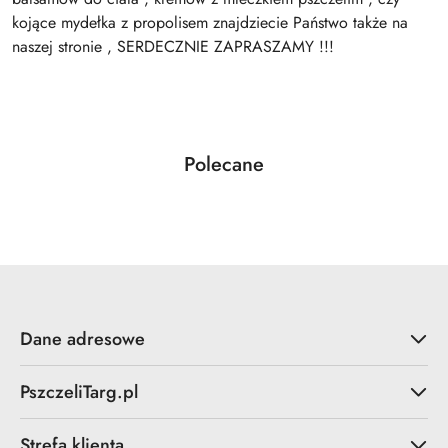
kojące mydełka z propolisem znajdziecie Państwo także na
naszej stronie , SERDECZNIE ZAPRASZAMY !!!
Produkty
Polecane
Pomiń karuzelę produktów
o
statusie:
Dane adresowe
PszczeliTarg.pl
Strefa klienta