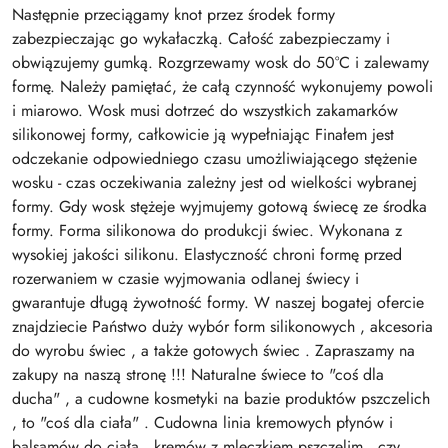
Następnie przeciągamy knot przez środek formy
zabezpieczając go wykałaczką. Całość zabezpieczamy i
obwiązujemy gumką. Rozgrzewamy wosk do 50°C i zalewamy
formę. Należy pamiętać, że całą czynność wykonujemy powoli
i miarowo. Wosk musi dotrzeć do wszystkich zakamarków
silikonowej formy, całkowicie ją wypełniając Finałem jest
odczekanie odpowiedniego czasu umożliwiającego stężenie
wosku - czas oczekiwania zależny jest od wielkości wybranej
formy. Gdy wosk stężeje wyjmujemy gotową świecę ze środka
formy. Forma silikonowa do produkcji świec. Wykonana z
wysokiej jakości silikonu. Elastyczność chroni formę przed
rozerwaniem w czasie wyjmowania odlanej świecy i
gwarantuje długą żywotność formy. W naszej bogatej ofercie
znajdziecie Państwo duży wybór form silikonowych , akcesoria
do wyrobu świec , a także gotowych świec . Zapraszamy na
zakupy na naszą stronę !!! Naturalne świece to "coś dla
ducha" , a cudowne kosmetyki na bazie produktów pszczelich
, to "coś dla ciała" . Cudowna linia kremowych płynów i
balsamów do ciała , kremów z mleczkiem pszczelim , czy