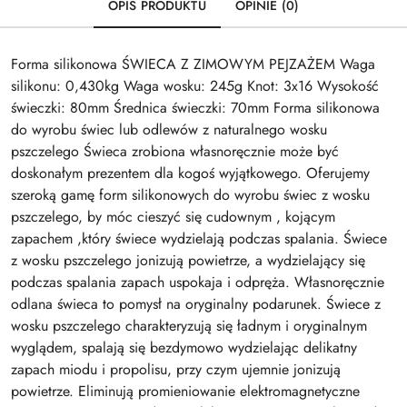
OPIS PRODUKTU
OPINIE (0)
Forma silikonowa ŚWIECA Z ZIMOWYM PEJZAŻEM Waga
silikonu: 0,430kg Waga wosku: 245g Knot: 3x16 Wysokość
świeczki: 80mm Średnica świeczki: 70mm Forma silikonowa
do wyrobu świec lub odlewów z naturalnego wosku
pszczelego Świeca zrobiona własnoręcznie może być
doskonałym prezentem dla kogoś wyjątkowego. Oferujemy
szeroką gamę form silikonowych do wyrobu świec z wosku
pszczelego, by móc cieszyć się cudownym , kojącym
zapachem ,który świece wydzielają podczas spalania. Świece
z wosku pszczelego jonizują powietrze, a wydzielający się
podczas spalania zapach uspokaja i odpręża. Własnoręcznie
odlana świeca to pomysł na oryginalny podarunek. Świece z
wosku pszczelego charakteryzują się ładnym i oryginalnym
wyglądem, spalają się bezdymowo wydzielając delikatny
zapach miodu i propolisu, przy czym ujemnie jonizują
powietrze. Eliminują promieniowanie elektromagnetyczne