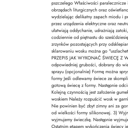
pszczelego Właściwości paralecznicze 
obrzędach liturgicznych oraz oświetla
wydzielając delikatny zapach miodu i p
przez urządzenia elektryczne oraz neut
ułatwiają oddychanie, udrażniają zatok
codziennie od piętnastu do sześćdziesię
zrzynków pozostających przy odsklepian
sklarowaniu wosku można go "uszlachet
PRZEPIS JAK WYKONAĆ ŚWIECĘ Z WOS
odpowiedniej grubości, dobrany do wiel
sprayu (opcjonalnie) Formę można sprysk
formy Jeśli odlewamy świece ze skompl
gotową świecę z formy. Następnie odci
Kolejną czynnością jest założenie gum
woskiem Należy rozpuścić wosk w garnk
Nie powinien być zbyt zimny ani za go
od wielkości formy silikonowej. 3) Wyj
wyjmujemy świeczkę. Następnie wyjmuje
Ostatnim etapem wykończenia świecy j