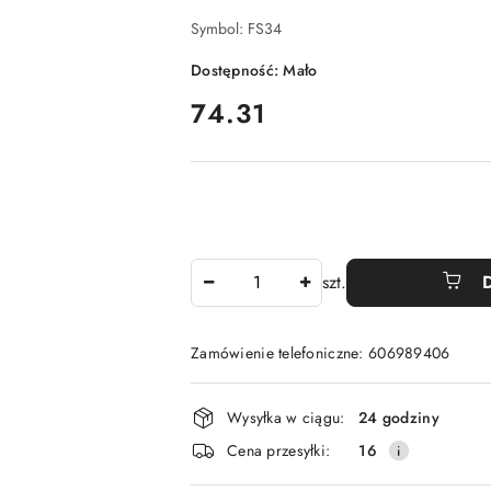
Symbol:
FS34
Dostępność:
Mało
cena:
74.31
Ilość
szt.
Zamówienie telefoniczne: 606989406
Dostępność
Wysyłka w ciągu:
24 godziny
i
Cena przesyłki:
16
dostawa