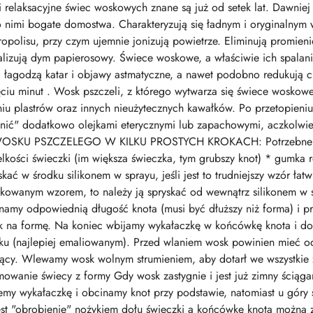
i relaksacyjne świec woskowych znane są już od setek lat. Dawnie
no nimi bogate domostwa. Charakteryzują się ładnym i oryginalny
ropolisu, przy czym ujemnie jonizują powietrze. Eliminują promie
ralizują dym papierosowy. Świece woskowe, a właściwie ich spalani
i, łagodzą katar i objawy astmatyczne, a nawet podobno redukują c
ciu minut . Wosk pszczeli, z którego wytwarza się świece woskowe 
iu plastrów oraz innych nieużytecznych kawałków. Po przetopieni
nić" dodatkowo olejkami eterycznymi lub zapachowymi, aczkolwiek
KU PSZCZELEGO W KILKU PROSTYCH KROKACH: Potrzebne będą
kości świeczki (im większa świeczka, tym grubszy knot) * gumka r
ać w środku silikonem w sprayu, jeśli jest to trudniejszy wzór łat
ikowanym wzorem, to należy ją spryskać od wewnątrz silikonem w s
namy odpowiednią długość knota (musi być dłuższy niż forma) i p
ek na formę. Na koniec wbijamy wykałaczkę w końcówkę knota i do
u (najlepiej emaliowanym). Przed wlaniem wosk powinien mieć od
rący. Wlewamy wosk wolnym strumieniem, aby dotarł we wszystkie z
mowanie świecy z formy Gdy wosk zastygnie i jest już zimny ściąga
my wykałaczkę i obcinamy knot przy podstawie, natomiast u góry 
est "obrobienie" nożykiem dołu świeczki a końcówkę knota możn