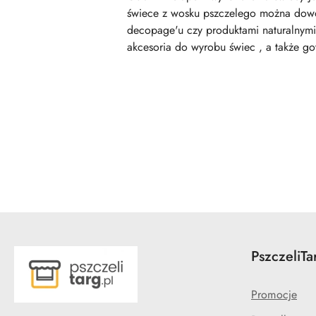
świece z wosku pszczelego można dowol
decopage'u czy produktami naturalnymi,
akcesoria do wyrobu świec , a także go
Pomiń karuzelę produktów
PszczeliTa
Promocje