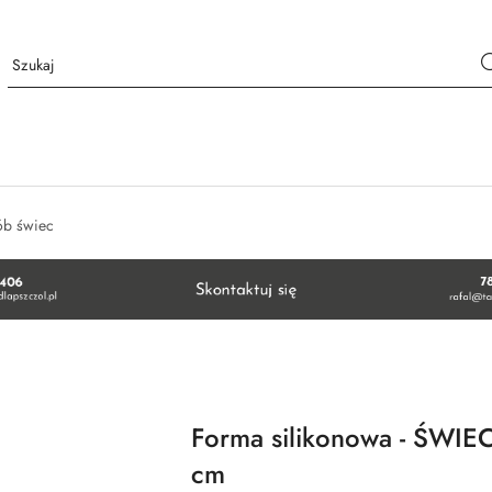
ób świec
Forma silikonowa - ŚWI
cm