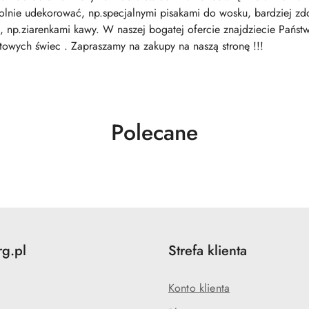
nie udekorować, np.specjalnymi pisakami do wosku, bardziej zdol
 np.ziarenkami kawy. W naszej bogatej ofercie znajdziecie Państ
towych świec . Zapraszamy na zakupy na naszą stronę !!!
Produkty
Polecane
o
statusie:
rg.pl
Strefa klienta
Konto klienta