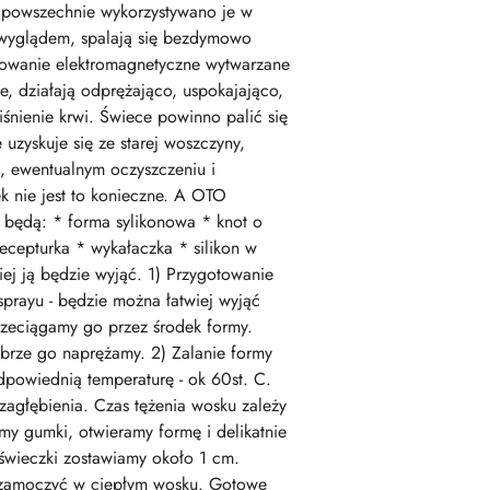
j powszechnie wykorzystywano je w
m wyglądem, spalają się bezdymowo
niowanie elektromagnetyczne wytwarzane
e, działają odprężająco, uspokajająco,
iśnienie krwi. Świece powinno palić się
uzyskuje się ze starej woszczyny,
u, ewentualnym oczyszczeniu i
 nie jest to konieczne. A OTO
: * forma sylikonowa * knot o
ecepturka * wykałaczka * silikon w
wiej ją będzie wyjąć. 1) Przygotowanie
prayu - będzie można łatwiej wyjąć
rzeciągamy go przez środek formy.
brze go naprężamy. 2) Zalanie formy
powiednią temperaturę - ok 60st. C.
agłębienia. Czas tężenia wosku zależy
my gumki, otwieramy formę i delikatnie
świeczki zostawiamy około 1 cm.
a zamoczyć w ciepłym wosku. Gotowe