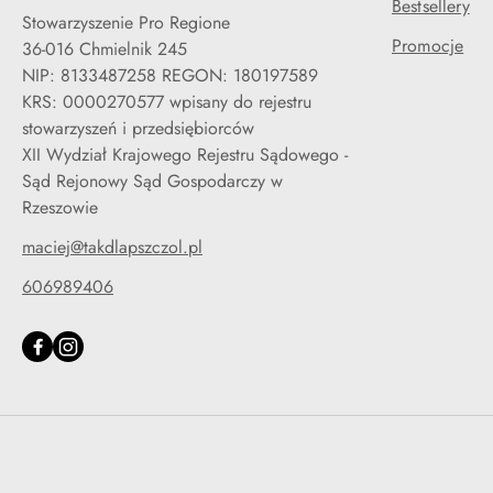
Bestsellery
Stowarzyszenie Pro Regione
Promocje
36-016 Chmielnik 245
NIP: 8133487258 REGON: 180197589
KRS: 0000270577 wpisany do rejestru
stowarzyszeń i przedsiębiorców
XII Wydział Krajowego Rejestru Sądowego -
Sąd Rejonowy Sąd Gospodarczy w
Rzeszowie
maciej@takdlapszczol.pl
606989406