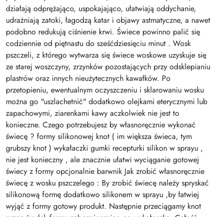
działają odprężająco, uspokajająco, ułatwiają oddychanie,
udrażniają zatoki, łagodzą katar i objawy astmatyczne, a nawet
podobno redukują ciśnienie krwi. Świece powinno palić się
codziennie od piętnastu do sześćdziesięciu minut . Wosk
pszczeli, z którego wytwarza się świece woskowe uzyskuje się
ze starej woszczyny, zrzynków pozostających przy odsklepianiu
plastrów oraz innych nieużytecznych kawałków. Po
przetopieniu, ewentualnym oczyszczeniu i sklarowaniu wosku
można go "uszlachetnić" dodatkowo olejkami eterycznymi lub
zapachowymi, ziarenkami kawy aczkolwiek nie jest to
konieczne. Czego potrzebujesz by własnoręcznie wykonać
świecę ? formy silikonowej knot ( im większa świeca, tym
grubszy knot ) wykałaczki gumki recepturki silikon w sprayu ,
nie jest konieczny , ale znacznie ułatwi wyciąganie gotowej
świecy z formy opcjonalnie barwnik Jak zrobić własnoręcznie
świecę z wosku pszczelego : By zrobić świecę należy spryskać
silikonową formę dodatkowo silikonem w sprayu ,by łatwiej
wyjąć z formy gotowy produkt. Następnie przeciągamy knot