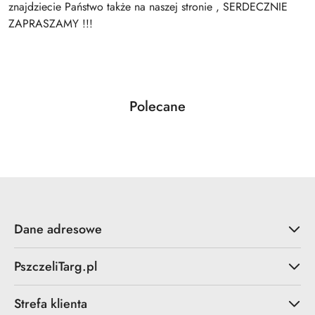
znajdziecie Państwo także na naszej stronie , SERDECZNIE
ZAPRASZAMY !!!
Produkty
Polecane
Pomiń karuzelę produktów
o
statusie:
Dane adresowe
PszczeliTarg.pl
Strefa klienta