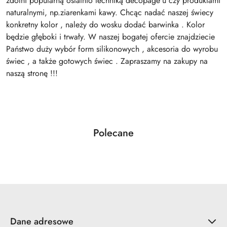
zdolni popularną ostatnio techniką decopage'u czy produktami
naturalnymi, np.ziarenkami kawy. Chcąc nadać naszej świecy
konkretny kolor , należy do wosku dodać barwinka . Kolor
będzie głęboki i trwały. W naszej bogatej ofercie znajdziecie
Państwo duży wybór form silikonowych , akcesoria do wyrobu
świec , a także gotowych świec . Zapraszamy na zakupy na
naszą stronę !!!
Produkty
Polecane
Pomiń karuzelę produktów
o
statusie:
Dane adresowe