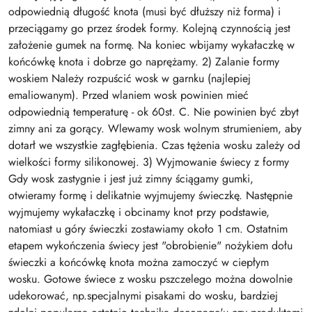
odpowiednią długość knota (musi być dłuższy niż forma) i
przeciągamy go przez środek formy. Kolejną czynnością jest
założenie gumek na formę. Na koniec wbijamy wykałaczkę w
końcówkę knota i dobrze go naprężamy. 2) Zalanie formy
woskiem Należy rozpuścić wosk w garnku (najlepiej
emaliowanym). Przed wlaniem wosk powinien mieć
odpowiednią temperaturę - ok 60st. C. Nie powinien być zbyt
zimny ani za gorący. Wlewamy wosk wolnym strumieniem, aby
dotarł we wszystkie zagłębienia. Czas tężenia wosku zależy od
wielkości formy silikonowej. 3) Wyjmowanie świecy z formy
Gdy wosk zastygnie i jest już zimny ściągamy gumki,
otwieramy formę i delikatnie wyjmujemy świeczkę. Następnie
wyjmujemy wykałaczkę i obcinamy knot przy podstawie,
natomiast u góry świeczki zostawiamy około 1 cm. Ostatnim
etapem wykończenia świecy jest "obrobienie" nożykiem dołu
świeczki a końcówkę knota można zamoczyć w ciepłym
wosku. Gotowe świece z wosku pszczelego można dowolnie
udekorować, np.specjalnymi pisakami do wosku, bardziej