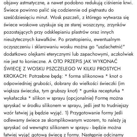
objawy astmatyczne, a nawet podobno redukują ciśnienie krwi.
Świece powinno palić się codziennie od piętnastu do
sześćdziesięciu minut. Wosk pszczeli, z którego wytwarza się
świece woskowe uzyskuje się ze starej woszczyny, zrzynków
pozostających przy odsklepianiu plastrów oraz innych
nieużytecznych kawałków. Po przetopieniu, ewentualnym
oczyszczeniu i sklarowaniu wosku można go "uszlachetnić"
dodatkowo olejkami eterycznymi lub zapachowymi, aczkolwiek
nie jest to konieczne. A OTO PRZEPIS JAK WYKONAĆ
ŚWIECĘ Z WOSKU PSZCZELEGO W KILKU PROSTYCH
KROKACH: Potrzebne będą: * forma silikonowa * knot o
odpowiedniej grubości, dobrany do wielkości świeczki (im
większa świeczka, tym grubszy knot) * gumka recepturka *
wykałaczka * silikon w sprayu (opcjonalnie) Formę można
spryskać w środku silikonem w sprayu, jeśli jest to trudniejszy
wzór łatwiej ją będzie wyjąć. 1) Przygotowanie formy Jeśli
odlewamy świece ze skomplikowanym wzorem, to należy ją
spryskać od wewnątrz silikonem w sprayu - będzie można
łatwiej wyjąć gotową świecę z formy. Następnie odcinamy