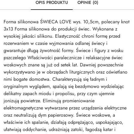
OPIS PRODUKTU
OPINIE (0)
Forma silikonowa ŚWIECA LOVE wys. 10,5cm, polecany knot
3x13 Forma silikonowa do produkcji świec. Wykonana z
wysokiej jakości silikonu. Elastyczność chroni formę przed
rozerwaniem w czasie wyjmowania odlanej świecy i
gwarantuje długą żywotność formy. Świece i figury z wosku
pszczelego Właściwości paralecznicze i relaksacyjne świec
woskowych znane są już od setek lat. Dawniej powszechnie
wykorzystywano je w obrzędach liturgicznych oraz oświetlano
nimi bogate domostwa. Charakteryzują się ładnym i
oryginalnym wyglądem, spalają się bezdymowo wydzielając
delikatny zapach miodu i propolisu, przy czym ujemnie
jonizują powietrze. Eliminują promieniowanie
elektromagnetyczne wytwarzane przez urządzenia elektryczne
oraz neutralizują dym papierosowy. Świece woskowe, a
właściwie ich spalanie, działają odprężająco, uspokajająco,
ułatwiają oddychanie, udrażniają zatoki, łagodzą katar i