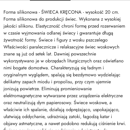
Forma silikonowa - ŚWIECA KRĘCONA - wysokość 20 cm.
Forma silikonowa do produkcji świec. Wykonana z wysokiej
jakości silikonu. Elastyczność chroni formę przed rozerwaniem
w czasie wyjmowania odlanej świecy i gwarantuje długą
żywotność formy. Świece i figury z wosku pszczelego
Właściwości paralecznicze i relaksacyjne świec woskowych
znane są już od setek lat. Dawniej powszechnie
wykorzystywano je w obrzędach liturgicznych oraz oświetlano
nimi bogate domostwa. Charakteryzują się ładnym i
oryginalnym wyglądem, spalają się bezdymowo wydzielając
delikatny zapach miodu i propolisu, przy czym ujemnie
jonizują powietrze. Eliminują promieniowanie
elektromagnetyczne wytwarzane przez urządzenia elektryczne
oraz neutralizują dym papierosowy. Świece woskowe, a
właściwie ich spalanie, działają odprężająco, uspokajająco,
ułatwiają oddychanie, udrażniają zatoki, łagodzą katar i
objawy astmatyczne, a nawet podobno redukują ciśnienie krwi.