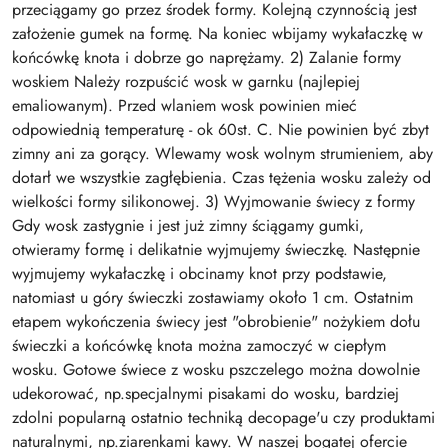
przeciągamy go przez środek formy. Kolejną czynnością jest
założenie gumek na formę. Na koniec wbijamy wykałaczkę w
końcówkę knota i dobrze go naprężamy. 2) Zalanie formy
woskiem Należy rozpuścić wosk w garnku (najlepiej
emaliowanym). Przed wlaniem wosk powinien mieć
odpowiednią temperaturę - ok 60st. C. Nie powinien być zbyt
zimny ani za gorący. Wlewamy wosk wolnym strumieniem, aby
dotarł we wszystkie zagłębienia. Czas tężenia wosku zależy od
wielkości formy silikonowej. 3) Wyjmowanie świecy z formy
Gdy wosk zastygnie i jest już zimny ściągamy gumki,
otwieramy formę i delikatnie wyjmujemy świeczkę. Następnie
wyjmujemy wykałaczkę i obcinamy knot przy podstawie,
natomiast u góry świeczki zostawiamy około 1 cm. Ostatnim
etapem wykończenia świecy jest "obrobienie" nożykiem dołu
świeczki a końcówkę knota można zamoczyć w ciepłym
wosku. Gotowe świece z wosku pszczelego można dowolnie
udekorować, np.specjalnymi pisakami do wosku, bardziej
zdolni popularną ostatnio techniką decopage'u czy produktami
naturalnymi, np.ziarenkami kawy. W naszej bogatej ofercie