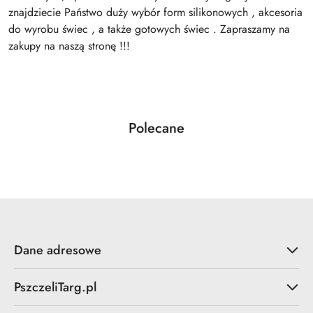
znajdziecie Państwo duży wybór form silikonowych , akcesoria
do wyrobu świec , a także gotowych świec . Zapraszamy na
zakupy na naszą stronę !!!
Produkty
Polecane
Pomiń karuzelę produktów
o
statusie:
Dane adresowe
PszczeliTarg.pl