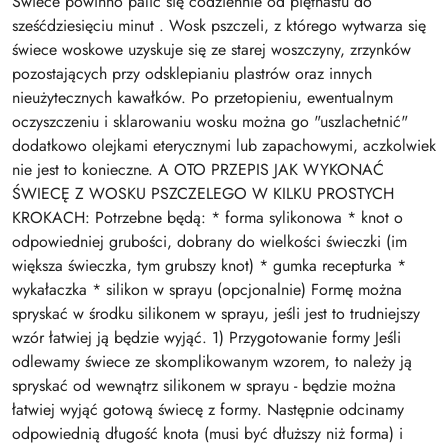
Świece powinno palić się codziennie od piętnastu do
sześćdziesięciu minut . Wosk pszczeli, z którego wytwarza się
świece woskowe uzyskuje się ze starej woszczyny, zrzynków
pozostających przy odsklepianiu plastrów oraz innych
nieużytecznych kawałków. Po przetopieniu, ewentualnym
oczyszczeniu i sklarowaniu wosku można go "uszlachetnić"
dodatkowo olejkami eterycznymi lub zapachowymi, aczkolwiek
nie jest to konieczne. A OTO PRZEPIS JAK WYKONAĆ
ŚWIECĘ Z WOSKU PSZCZELEGO W KILKU PROSTYCH
KROKACH: Potrzebne będą: * forma sylikonowa * knot o
odpowiedniej grubości, dobrany do wielkości świeczki (im
większa świeczka, tym grubszy knot) * gumka recepturka *
wykałaczka * silikon w sprayu (opcjonalnie) Formę można
spryskać w środku silikonem w sprayu, jeśli jest to trudniejszy
wzór łatwiej ją będzie wyjąć. 1) Przygotowanie formy Jeśli
odlewamy świece ze skomplikowanym wzorem, to należy ją
spryskać od wewnątrz silikonem w sprayu - będzie można
łatwiej wyjąć gotową świecę z formy. Następnie odcinamy
odpowiednią długość knota (musi być dłuższy niż forma) i