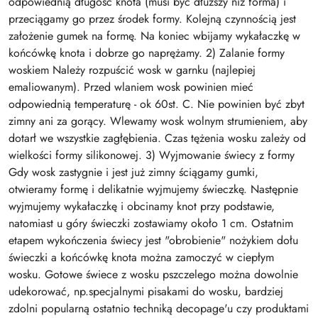
odpowiednią długość knota (musi być dłuższy niż forma) i
przeciągamy go przez środek formy. Kolejną czynnością jest
założenie gumek na formę. Na koniec wbijamy wykałaczkę w
końcówkę knota i dobrze go naprężamy. 2) Zalanie formy
woskiem Należy rozpuścić wosk w garnku (najlepiej
emaliowanym). Przed wlaniem wosk powinien mieć
odpowiednią temperaturę - ok 60st. C. Nie powinien być zbyt
zimny ani za gorący. Wlewamy wosk wolnym strumieniem, aby
dotarł we wszystkie zagłębienia. Czas tężenia wosku zależy od
wielkości formy silikonowej. 3) Wyjmowanie świecy z formy
Gdy wosk zastygnie i jest już zimny ściągamy gumki,
otwieramy formę i delikatnie wyjmujemy świeczkę. Następnie
wyjmujemy wykałaczkę i obcinamy knot przy podstawie,
natomiast u góry świeczki zostawiamy około 1 cm. Ostatnim
etapem wykończenia świecy jest "obrobienie" nożykiem dołu
świeczki a końcówkę knota można zamoczyć w ciepłym
wosku. Gotowe świece z wosku pszczelego można dowolnie
udekorować, np.specjalnymi pisakami do wosku, bardziej
zdolni popularną ostatnio techniką decopage'u czy produktami