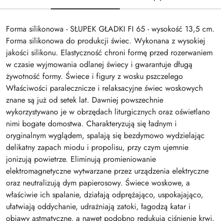
Forma silikonowa - SŁUPEK GŁADKI FI 65 - wysokość 13,5 cm.
Forma silikonowa do produkcji świec. Wykonana z wysokiej
jakości silikonu. Elastyczność chroni formę przed rozerwaniem
w czasie wyjmowania odlanej świecy i gwarantuje długą
żywotność formy. Świece i figury z wosku pszczelego
Właściwości paralecznicze i relaksacyjne świec woskowych
znane są już od setek lat. Dawniej powszechnie
wykorzystywano je w obrzędach liturgicznych oraz oświetlano
nimi bogate domostwa. Charakteryzują się ładnym i
oryginalnym wyglądem, spalają się bezdymowo wydzielając
delikatny zapach miodu i propolisu, przy czym ujemnie
jonizują powietrze. Eliminują promieniowanie
elektromagnetyczne wytwarzane przez urządzenia elektryczne
oraz neutralizują dym papierosowy. Świece woskowe, a
właściwie ich spalanie, działają odprężająco, uspokajająco,
ułatwiają oddychanie, udrażniają zatoki, łagodzą katar i
objawy astmatyczne, a nawet podobno redukują ciśnienie krwi.