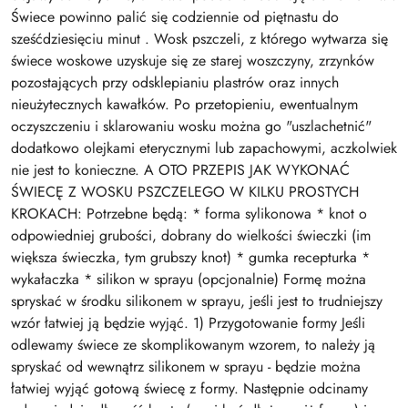
Świece powinno palić się codziennie od piętnastu do
sześćdziesięciu minut . Wosk pszczeli, z którego wytwarza się
świece woskowe uzyskuje się ze starej woszczyny, zrzynków
pozostających przy odsklepianiu plastrów oraz innych
nieużytecznych kawałków. Po przetopieniu, ewentualnym
oczyszczeniu i sklarowaniu wosku można go "uszlachetnić"
dodatkowo olejkami eterycznymi lub zapachowymi, aczkolwiek
nie jest to konieczne. A OTO PRZEPIS JAK WYKONAĆ
ŚWIECĘ Z WOSKU PSZCZELEGO W KILKU PROSTYCH
KROKACH: Potrzebne będą: * forma sylikonowa * knot o
odpowiedniej grubości, dobrany do wielkości świeczki (im
większa świeczka, tym grubszy knot) * gumka recepturka *
wykałaczka * silikon w sprayu (opcjonalnie) Formę można
spryskać w środku silikonem w sprayu, jeśli jest to trudniejszy
wzór łatwiej ją będzie wyjąć. 1) Przygotowanie formy Jeśli
odlewamy świece ze skomplikowanym wzorem, to należy ją
spryskać od wewnątrz silikonem w sprayu - będzie można
łatwiej wyjąć gotową świecę z formy. Następnie odcinamy