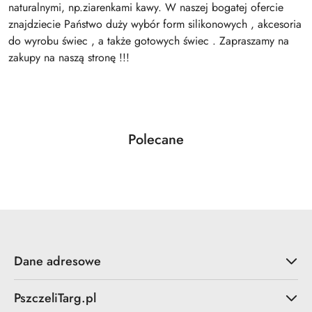
naturalnymi, np.ziarenkami kawy. W naszej bogatej ofercie
znajdziecie Państwo duży wybór form silikonowych , akcesoria
do wyrobu świec , a także gotowych świec . Zapraszamy na
zakupy na naszą stronę !!!
Produkty
Polecane
Pomiń karuzelę produktów
o
statusie:
Dane adresowe
PszczeliTarg.pl