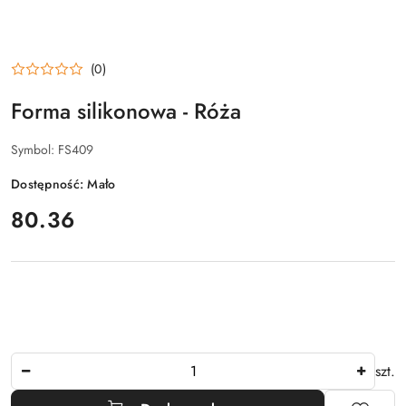
(0)
Forma silikonowa - Róża
Symbol:
FS409
Dostępność:
Mało
cena:
80.36
Ilość
szt.