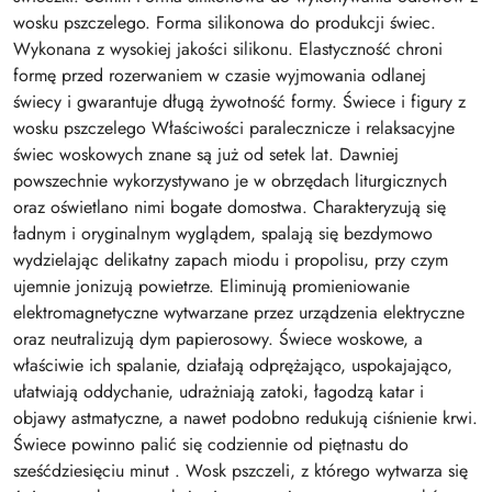
wosku pszczelego. Forma silikonowa do produkcji świec.
Wykonana z wysokiej jakości silikonu. Elastyczność chroni
formę przed rozerwaniem w czasie wyjmowania odlanej
świecy i gwarantuje długą żywotność formy. Świece i figury z
wosku pszczelego Właściwości paralecznicze i relaksacyjne
świec woskowych znane są już od setek lat. Dawniej
powszechnie wykorzystywano je w obrzędach liturgicznych
oraz oświetlano nimi bogate domostwa. Charakteryzują się
ładnym i oryginalnym wyglądem, spalają się bezdymowo
wydzielając delikatny zapach miodu i propolisu, przy czym
ujemnie jonizują powietrze. Eliminują promieniowanie
elektromagnetyczne wytwarzane przez urządzenia elektryczne
oraz neutralizują dym papierosowy. Świece woskowe, a
właściwie ich spalanie, działają odprężająco, uspokajająco,
ułatwiają oddychanie, udrażniają zatoki, łagodzą katar i
objawy astmatyczne, a nawet podobno redukują ciśnienie krwi.
Świece powinno palić się codziennie od piętnastu do
sześćdziesięciu minut . Wosk pszczeli, z którego wytwarza się