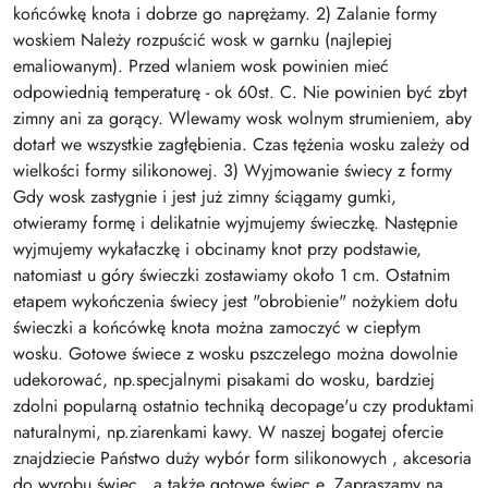
końcówkę knota i dobrze go naprężamy. 2) Zalanie formy
woskiem Należy rozpuścić wosk w garnku (najlepiej
emaliowanym). Przed wlaniem wosk powinien mieć
odpowiednią temperaturę - ok 60st. C. Nie powinien być zbyt
zimny ani za gorący. Wlewamy wosk wolnym strumieniem, aby
dotarł we wszystkie zagłębienia. Czas tężenia wosku zależy od
wielkości formy silikonowej. 3) Wyjmowanie świecy z formy
Gdy wosk zastygnie i jest już zimny ściągamy gumki,
otwieramy formę i delikatnie wyjmujemy świeczkę. Następnie
wyjmujemy wykałaczkę i obcinamy knot przy podstawie,
natomiast u góry świeczki zostawiamy około 1 cm. Ostatnim
etapem wykończenia świecy jest "obrobienie" nożykiem dołu
świeczki a końcówkę knota można zamoczyć w ciepłym
wosku. Gotowe świece z wosku pszczelego można dowolnie
udekorować, np.specjalnymi pisakami do wosku, bardziej
zdolni popularną ostatnio techniką decopage'u czy produktami
naturalnymi, np.ziarenkami kawy. W naszej bogatej ofercie
znajdziecie Państwo duży wybór form silikonowych , akcesoria
do wyrobu świec , a także gotowe świec e. Zapraszamy na