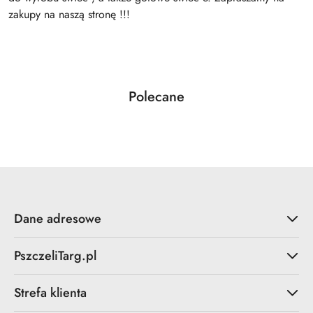
zakupy na naszą stronę !!!
Produkty
Polecane
Pomiń karuzelę produktów
o
statusie:
Dane adresowe
PszczeliTarg.pl
Strefa klienta