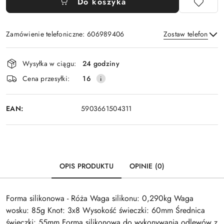
Do koszyka
Zamówienie telefoniczne: 606989406
Zostaw telefon
Dostępność
Wysyłka w ciągu:
24 godziny
i
Wyślij
Cena przesyłki:
16
dostawa
EAN:
5903661504311
OPIS PRODUKTU
OPINIE (0)
Forma silikonowa - Róża Waga silikonu: 0,290kg Waga
wosku: 85g Knot: 3x8 Wysokość świeczki: 60mm Średnica
świeczki: 55mm Forma silikonowa do wykonywania odlewów z