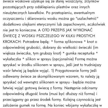
świece woskowe uzyskuje się ze starej woszczyny, zrzynków
pozostających przy odsklepianiu plastrów oraz innych
nieużytecznych kawałków. Po przetopieniu, ewentualnym
oczyszczeniu i sklarowaniu wosku można go "uszlachetnić"
dodatkowo olejkami eterycznymi lub zapachowymi, aczkolwiek
nie jest to konieczne. A OTO PRZEPIS JAK WYKONAĆ
ŚWIECĘ Z WOSKU PSZCZELEGO W KILKU PROSTYCH
KROKACH: Potrzebne będą: * forma sylikonowa * knot o
odpowiedniej grubości, dobrany do wielkości świeczki (im
większa świeczka, tym grubszy knot) * gumka recepturka *
wykałaczka * silikon w sprayu (opcjonalnie) Formę można
spryskać w środku silikonem w sprayu, jeśli jest to trudniejszy
wzór łatwiej ją będzie wyjąć. 1) Przygotowanie formy Jeśli
odlewamy świece ze skomplikowanym wzorem, to należy ją
spryskać od wewnątrz silikonem w sprayu - będzie można
łatwiej wyjąć gotową świecę z formy. Następnie odcinamy
odpowiednią długość knota (musi być dłuższy niż forma) i
przeciągamy go przez środek formy. Kolejną czynnością jest
założenie gumek na formę. Na koniec wbijamy wykałaczkę w