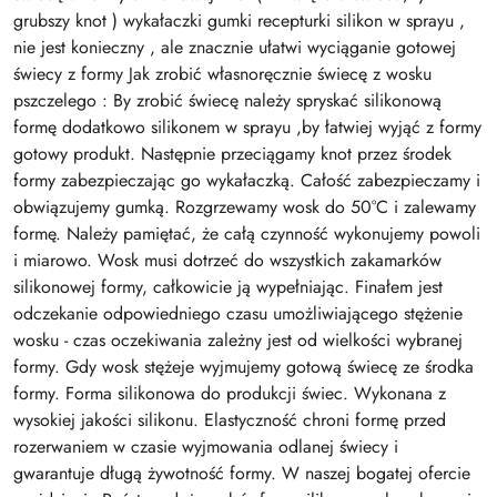
grubszy knot ) wykałaczki gumki recepturki silikon w sprayu ,
nie jest konieczny , ale znacznie ułatwi wyciąganie gotowej
świecy z formy Jak zrobić własnoręcznie świecę z wosku
pszczelego : By zrobić świecę należy spryskać silikonową
formę dodatkowo silikonem w sprayu ,by łatwiej wyjąć z formy
gotowy produkt. Następnie przeciągamy knot przez środek
formy zabezpieczając go wykałaczką. Całość zabezpieczamy i
obwiązujemy gumką. Rozgrzewamy wosk do 50°C i zalewamy
formę. Należy pamiętać, że całą czynność wykonujemy powoli
i miarowo. Wosk musi dotrzeć do wszystkich zakamarków
silikonowej formy, całkowicie ją wypełniając. Finałem jest
odczekanie odpowiedniego czasu umożliwiającego stężenie
wosku - czas oczekiwania zależny jest od wielkości wybranej
formy. Gdy wosk stężeje wyjmujemy gotową świecę ze środka
formy. Forma silikonowa do produkcji świec. Wykonana z
wysokiej jakości silikonu. Elastyczność chroni formę przed
rozerwaniem w czasie wyjmowania odlanej świecy i
gwarantuje długą żywotność formy. W naszej bogatej ofercie