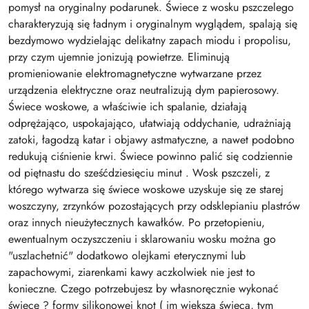
pomysł na oryginalny podarunek. Świece z wosku pszczelego
charakteryzują się ładnym i oryginalnym wyglądem, spalają się
bezdymowo wydzielając delikatny zapach miodu i propolisu,
przy czym ujemnie jonizują powietrze. Eliminują
promieniowanie elektromagnetyczne wytwarzane przez
urządzenia elektryczne oraz neutralizują dym papierosowy.
Świece woskowe, a właściwie ich spalanie, działają
odprężająco, uspokajająco, ułatwiają oddychanie, udrażniają
zatoki, łagodzą katar i objawy astmatyczne, a nawet podobno
redukują ciśnienie krwi. Świece powinno palić się codziennie
od piętnastu do sześćdziesięciu minut . Wosk pszczeli, z
którego wytwarza się świece woskowe uzyskuje się ze starej
woszczyny, zrzynków pozostających przy odsklepianiu plastrów
oraz innych nieużytecznych kawałków. Po przetopieniu,
ewentualnym oczyszczeniu i sklarowaniu wosku można go
"uszlachetnić" dodatkowo olejkami eterycznymi lub
zapachowymi, ziarenkami kawy aczkolwiek nie jest to
konieczne. Czego potrzebujesz by własnoręcznie wykonać
świecę ? formy silikonowej knot ( im większa świeca, tym