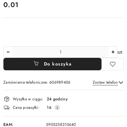
cena:
0.01
Ilość
szt.
Do koszyka
Zamówienie telefoniczne: 606989406
Zostaw telefon
Dostępność
Wysyłka w ciągu:
24 godziny
i
Wyślij
Cena przesyłki:
16
dostawa
EAN:
5905258310640