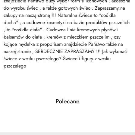
znajdziecie Państwo duży wybór form silikonowych , akcesoria
do wyrobu świec , a także gotowych świec . Zapraszamy na
zakupy na naszą stronę !!! Naturalne świece to "coś dla
ducha" , a cudowne kosmetyki na bazie produktów pszczelich
, to "coś dla ciała" . Cudowna linia kremowych płynów i
balsamów do ciała , kremów z mleczkiem pszczelim , czy
kojące mydełka z propolisem znajdziecie Państwo także na
naszej stronie , SERDECZNIE ZAPRASZAMY !!! Jak wykonać
świece z wosku pszczelego? Świece i figury z wosku
pszczelego
Produkty
Polecane
Pomiń karuzelę produktów
o
statusie: