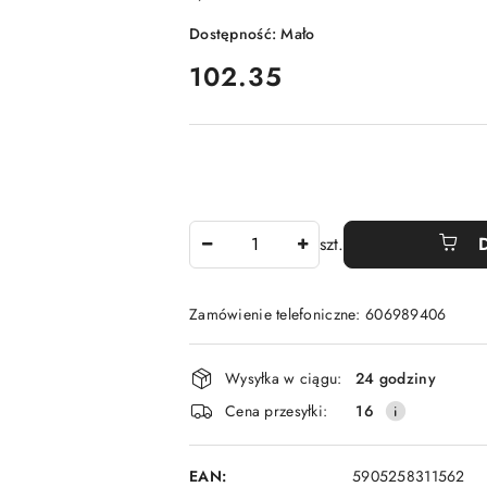
Dostępność:
Mało
cena:
102.35
Ilość
szt.
Zamówienie telefoniczne: 606989406
Dostępność
Wysyłka w ciągu:
24 godziny
i
Cena przesyłki:
16
dostawa
EAN:
5905258311562