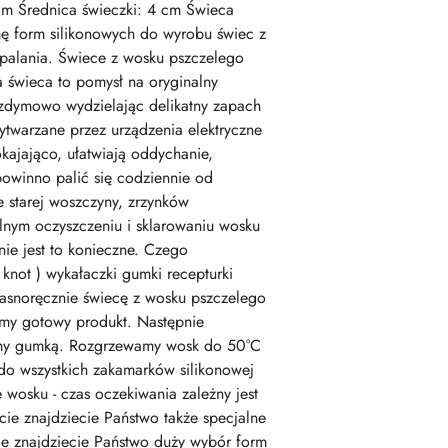
cm Średnica świeczki: 4 cm Świeca
ę form silikonowych do wyrobu świec z
palania. Świece z wosku pszczelego
a świeca to pomysł na oryginalny
ezdymowo wydzielając delikatny zapach
ytwarzane przez urządzenia elektryczne
kajająco, ułatwiają oddychanie,
powinno palić się codziennie od
e starej woszczyny, zrzynków
alnym oczyszczeniu i sklarowaniu wosku
ie jest to konieczne. Czego
knot ) wykałaczki gumki recepturki
 własnoręcznie świecę z wosku pszczelego
ormy gotowy produkt. Następnie
jemy gumką. Rozgrzewamy wosk do 50°C
do wszystkich zakamarków silikonowej
 wosku - czas oczekiwania zależny jest
ie znajdziecie Państwo także specjalne
cie znajdziecie Państwo duży wybór form