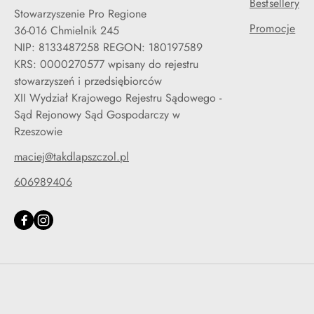
Bestsellery
Stowarzyszenie Pro Regione
Promocje
36-016 Chmielnik 245
NIP: 8133487258 REGON: 180197589
KRS: 0000270577 wpisany do rejestru
stowarzyszeń i przedsiębiorców
XII Wydział Krajowego Rejestru Sądowego -
Sąd Rejonowy Sąd Gospodarczy w
Rzeszowie
maciej@takdlapszczol.pl
606989406