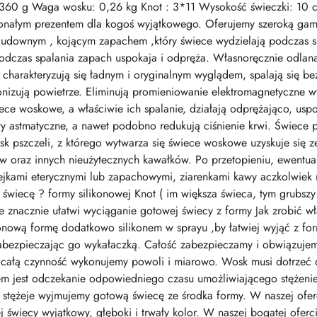
: 360 g Waga wosku: 0,26 kg Knot : 3*11 Wysokość świeczki: 10 
onałym prezentem dla kogoś wyjątkowego. Oferujemy szeroką gam
cudownym , kojącym zapachem ,który świece wydzielają podczas s
 podczas spalania zapach uspokaja i odpręża. Własnoręcznie odlan
charakteryzują się ładnym i oryginalnym wyglądem, spalają się b
onizują powietrze. Eliminują promieniowanie elektromagnetyczne w
ece woskowe, a właściwie ich spalanie, działają odprężająco, uspo
awy astmatyczne, a nawet podobno redukują ciśnienie krwi. Świece 
sk pszczeli, z którego wytwarza się świece woskowe uzyskuje się z
ów oraz innych nieużytecznych kawałków. Po przetopieniu, ewentu
jkami eterycznymi lub zapachowymi, ziarenkami kawy aczkolwiek n
świecę ? formy silikonowej Knot ( im większa świeca, tym grubszy 
 ale znacznie ułatwi wyciąganie gotowej świecy z formy Jak zrobić
ikonową formę dodatkowo silikonem w sprayu ,by łatwiej wyjąć z f
zabezpieczając go wykałaczką. Całość zabezpieczamy i obwiązu
 całą czynność wykonujemy powoli i miarowo. Wosk musi dotrzeć 
łem jest odczekanie odpowiedniego czasu umożliwiającego stężenie
 stężeje wyjmujemy gotową świecę ze środka formy. W naszej oferc
 świecy wyjątkowy, głęboki i trwały kolor. W naszej bogatej ofer