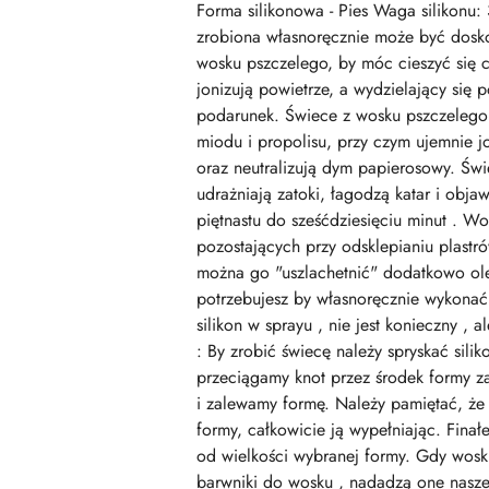
Forma silikonowa - Pies Waga silikonu
zrobiona własnoręcznie może być dosk
wosku pszczelego, by móc cieszyć się 
jonizują powietrze, a wydzielający się
podarunek. Świece z wosku pszczelego 
miodu i propolisu, przy czym ujemnie j
oraz neutralizują dym papierosowy. Świ
udrażniają zatoki, łagodzą katar i obj
piętnastu do sześćdziesięciu minut . Wo
pozostających przy odsklepianiu plastr
można go "uszlachetnić" dodatkowo ole
potrzebujesz by własnoręcznie wykonać 
silikon w sprayu , nie jest konieczny ,
: By zrobić świecę należy spryskać sil
przeciągamy knot przez środek formy 
i zalewamy formę. Należy pamiętać, że
formy, całkowicie ją wypełniając. Fina
od wielkości wybranej formy. Gdy wosk
barwniki do wosku , nadadzą one naszej