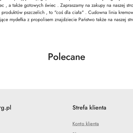
ec , a także gotowych świec . Zapraszamy na zakupy na naszej stron
 produktów pszczelich , to "coś dla ciała" . Cudowna linia kremo
ojące mydełka z propolisem znajdziecie Państwo także na naszej
Produkty
Polecane
o
statusie:
rg.pl
Strefa klienta
Konto klienta