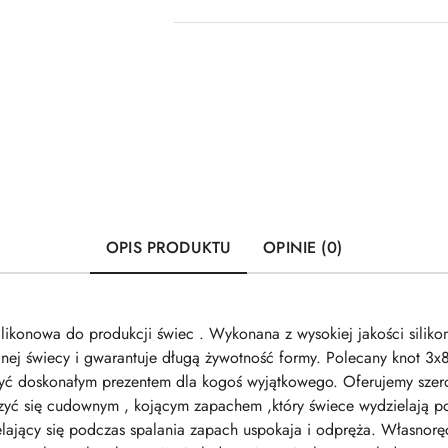
OPIS PRODUKTU
OPINIE (0)
ikonowa do produkcji świec . Wykonana z wysokiej jakości siliko
nej świecy i gwarantuje długą żywotność formy. Polecany knot
yć doskonałym prezentem dla kogoś wyjątkowego. Oferujemy szer
zyć się cudownym , kojącym zapachem ,który świece wydzielają p
elający się podczas spalania zapach uspokaja i odpręża. Własnorę