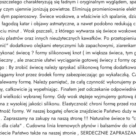
pszczelego charakteryzują się ładnym i oryginalnym wyglądem, sp
zy czym ujemnie jonizują powietrze. Eliminują promieniowanie ele
ją dym papierosowy. Świece woskowe, a właściwie ich spalanie, dzi
i, łagodzą katar i objawy astmatyczne, a nawet podobno redukują c
ciu minut . Wosk pszczeli, z którego wytwarza się świece woskowe 
iu plastrów oraz innych nieużytecznych kawałków. Po przetopieni
nić" dodatkowo olejkami eterycznymi lub zapachowymi, ziarenkami 
konać świecę ? formy silikonowej knot ( im większa świeca, tym g
konieczny , ale znacznie ułatwi wyciąganie gotowej świecy z formy 
o : By zrobić świecę należy spryskać silikonową formę dodatkowo 
iągamy knot przez środek formy zabezpieczając go wykałaczką. 
lewamy formę. Należy pamiętać, że całą czynność wykonujemy p
y, całkowicie ją wypełniając. Finałem jest odczekanie odpowiedn
 od wielkości wybranej formy. Gdy wosk stężeje wyjmujemy gotową 
a z wysokiej jakości silikonu. Elastyczność chroni formę przed 
tność formy. W naszej bogatej ofercie znajdziecie Państwo duży w
. Zapraszamy na zakupy na naszą stronę !!! Naturalne świece to "
ś dla ciała" . Cudowna linia kremowych płynów i balsamów do cia
dziecie Państwo także na naszej stronie , SERDECZNIE ZAPRASZAM