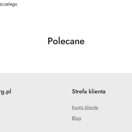
szczelego
Produkty
Polecane
o
statusie:
rg.pl
Strefa klienta
Konto klienta
Blog