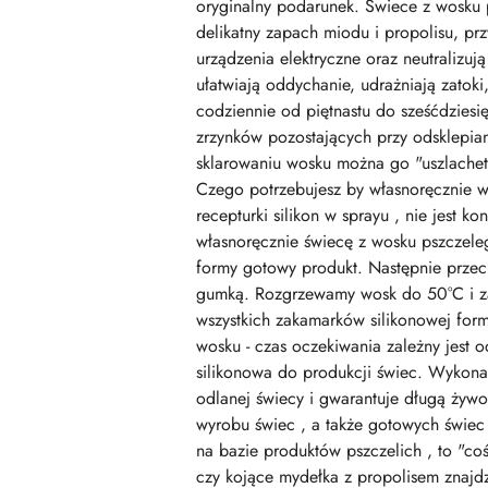
oryginalny podarunek. Świece z wosku 
delikatny zapach miodu i propolisu, pr
urządzenia elektryczne oraz neutralizu
ułatwiają oddychanie, udrażniają zatok
codziennie od piętnastu do sześćdziesię
zrzynków pozostających przy odsklepian
sklarowaniu wosku można go "uszlachet
Czego potrzebujesz by własnoręcznie wy
recepturki silikon w sprayu , nie jest 
własnoręcznie świecę z wosku pszczeleg
formy gotowy produkt. Następnie przec
gumką. Rozgrzewamy wosk do 50°C i za
wszystkich zakamarków silikonowej form
wosku - czas oczekiwania zależny jest
silikonowa do produkcji świec. Wykonan
odlanej świecy i gwarantuje długą żywo
wyrobu świec , a także gotowych świec 
na bazie produktów pszczelich , to "co
czy kojące mydełka z propolisem znaj