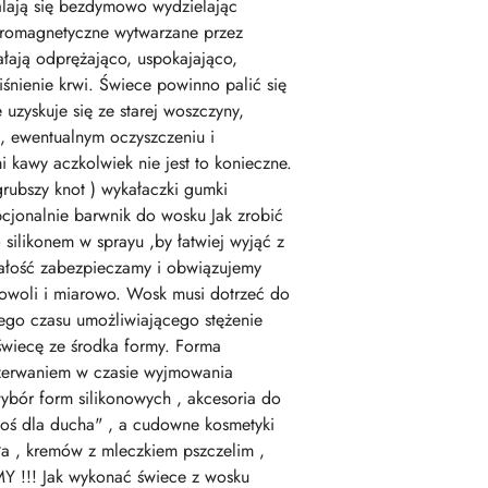
alają się bezdymowo wydzielając
ktromagnetyczne wytwarzane przez
ałają odprężająco, uspokajająco,
iśnienie krwi. Świece powinno palić się
uzyskuje się ze starej woszczyny,
u, ewentualnym oczyszczeniu i
kawy aczkolwiek nie jest to konieczne.
rubszy knot ) wykałaczki gumki
opcjonalnie barwnik do wosku Jak zrobić
silikonem w sprayu ,by łatwiej wyjąć z
Całość zabezpieczamy i obwiązujemy
owoli i miarowo. Wosk musi dotrzeć do
iego czasu umożliwiającego stężenie
świecę ze środka formy. Forma
rozerwaniem w czasie wyjmowania
ybór form silikonowych , akcesoria do
coś dla ducha" , a cudowne kosmetyki
ła , kremów z mleczkiem pszczelim ,
Y !!! Jak wykonać świece z wosku