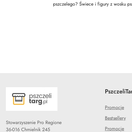
pszczelego? Świece i figury z wosku p
Pomiń karuzelę produktów
PszczeliTa
Promocje
Bestsellery
Stowarzyszenie Pro Regione
Promocje
36-016 Chmielnik 245