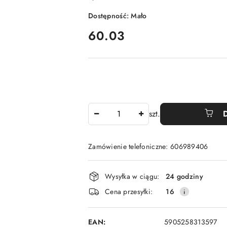
Dostępność:
Mało
cena:
60.03
Ilość
szt.
Zamówienie telefoniczne: 606989406
Dostępność
Wysyłka w ciągu:
24 godziny
i
Cena przesyłki:
16
dostawa
EAN:
5905258313597