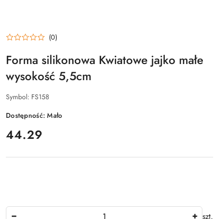
(0)
Forma silikonowa Kwiatowe jajko małe
wysokość 5,5cm
Symbol:
FS158
Dostępność:
Mało
cena:
44.29
Ilość
szt.