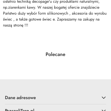
ostatnio techniką decopage'u czy produktami naturalnymi,
np.ziarenkami kawy. W naszej bogatej ofercie znajdziecie
Państwo duży wybór form silikonowych , akcesoria do wyrobu
świec , a także gotowe świec e. Zapraszamy na zakupy na
naszą stronę !!!
Produkty
Polecane
Pomiń karuzelę produktów
o
statusie:
Dane adresowe
PszczeliTarg.pl