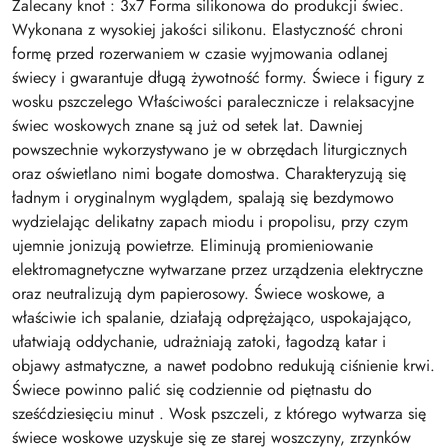
Zalecany knot : 3x7 Forma silikonowa do produkcji świec.
Wykonana z wysokiej jakości silikonu. Elastyczność chroni
formę przed rozerwaniem w czasie wyjmowania odlanej
świecy i gwarantuje długą żywotność formy. Świece i figury z
wosku pszczelego Właściwości paralecznicze i relaksacyjne
świec woskowych znane są już od setek lat. Dawniej
powszechnie wykorzystywano je w obrzędach liturgicznych
oraz oświetlano nimi bogate domostwa. Charakteryzują się
ładnym i oryginalnym wyglądem, spalają się bezdymowo
wydzielając delikatny zapach miodu i propolisu, przy czym
ujemnie jonizują powietrze. Eliminują promieniowanie
elektromagnetyczne wytwarzane przez urządzenia elektryczne
oraz neutralizują dym papierosowy. Świece woskowe, a
właściwie ich spalanie, działają odprężająco, uspokajająco,
ułatwiają oddychanie, udrażniają zatoki, łagodzą katar i
objawy astmatyczne, a nawet podobno redukują ciśnienie krwi.
Świece powinno palić się codziennie od piętnastu do
sześćdziesięciu minut . Wosk pszczeli, z którego wytwarza się
świece woskowe uzyskuje się ze starej woszczyny, zrzynków