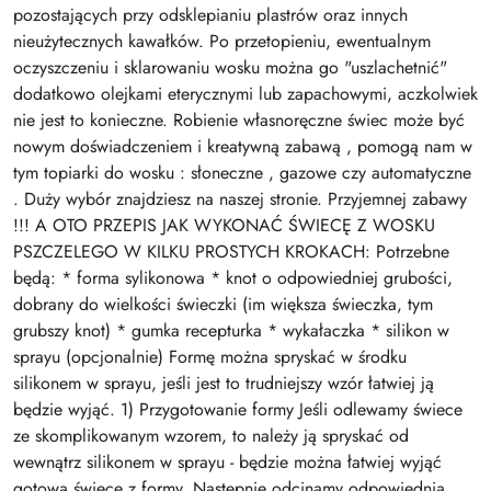
pozostających przy odsklepianiu plastrów oraz innych
nieużytecznych kawałków. Po przetopieniu, ewentualnym
oczyszczeniu i sklarowaniu wosku można go "uszlachetnić"
dodatkowo olejkami eterycznymi lub zapachowymi, aczkolwiek
nie jest to konieczne. Robienie własnoręczne świec może być
nowym doświadczeniem i kreatywną zabawą , pomogą nam w
tym topiarki do wosku : słoneczne , gazowe czy automatyczne
. Duży wybór znajdziesz na naszej stronie. Przyjemnej zabawy
!!! A OTO PRZEPIS JAK WYKONAĆ ŚWIECĘ Z WOSKU
PSZCZELEGO W KILKU PROSTYCH KROKACH: Potrzebne
będą: * forma sylikonowa * knot o odpowiedniej grubości,
dobrany do wielkości świeczki (im większa świeczka, tym
grubszy knot) * gumka recepturka * wykałaczka * silikon w
sprayu (opcjonalnie) Formę można spryskać w środku
silikonem w sprayu, jeśli jest to trudniejszy wzór łatwiej ją
będzie wyjąć. 1) Przygotowanie formy Jeśli odlewamy świece
ze skomplikowanym wzorem, to należy ją spryskać od
wewnątrz silikonem w sprayu - będzie można łatwiej wyjąć
gotową świecę z formy. Następnie odcinamy odpowiednią