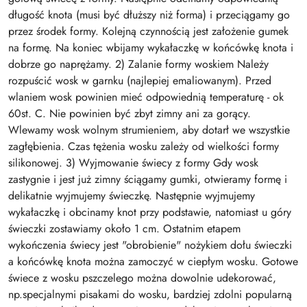
długość knota (musi być dłuższy niż forma) i przeciągamy go
przez środek formy. Kolejną czynnością jest założenie gumek
na formę. Na koniec wbijamy wykałaczkę w końcówkę knota i
dobrze go naprężamy. 2) Zalanie formy woskiem Należy
rozpuścić wosk w garnku (najlepiej emaliowanym). Przed
wlaniem wosk powinien mieć odpowiednią temperaturę - ok
60st. C. Nie powinien być zbyt zimny ani za gorący.
Wlewamy wosk wolnym strumieniem, aby dotarł we wszystkie
zagłębienia. Czas tężenia wosku zależy od wielkości formy
silikonowej. 3) Wyjmowanie świecy z formy Gdy wosk
zastygnie i jest już zimny ściągamy gumki, otwieramy formę i
delikatnie wyjmujemy świeczkę. Następnie wyjmujemy
wykałaczkę i obcinamy knot przy podstawie, natomiast u góry
świeczki zostawiamy około 1 cm. Ostatnim etapem
wykończenia świecy jest "obrobienie" nożykiem dołu świeczki
a końcówkę knota można zamoczyć w ciepłym wosku. Gotowe
świece z wosku pszczelego można dowolnie udekorować,
np.specjalnymi pisakami do wosku, bardziej zdolni popularną